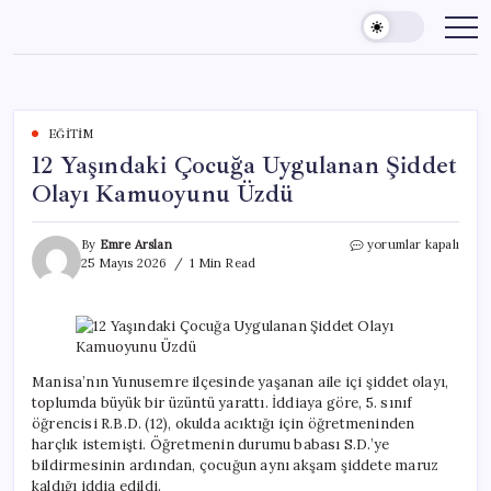
Skip
to
content
EĞITIM
12 Yaşındaki Çocuğa Uygulanan Şiddet
Olayı Kamuoyunu Üzdü
12
By
Emre Arslan
yorumlar kapalı
Yaşındaki
25 Mayıs 2026
1 Min Read
Çocuğa
Uygulanan
Şiddet
Olayı
Kamuoyunu
Üzdü
Manisa’nın Yunusemre ilçesinde yaşanan aile içi şiddet olayı,
için
toplumda büyük bir üzüntü yarattı. İddiaya göre, 5. sınıf
öğrencisi R.B.D. (12), okulda acıktığı için öğretmeninden
harçlık istemişti. Öğretmenin durumu babası S.D.’ye
bildirmesinin ardından, çocuğun aynı akşam şiddete maruz
kaldığı iddia edildi.