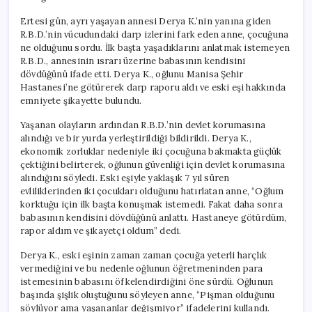
Ertesi gün, ayrı yaşayan annesi Derya K.’nin yanına giden
R.B.D.’nin vücudundaki darp izlerini fark eden anne, çocuğuna
ne olduğunu sordu. İlk başta yaşadıklarını anlatmak istemeyen
R.B.D., annesinin ısrarı üzerine babasının kendisini
dövdüğünü ifade etti. Derya K., oğlunu Manisa Şehir
Hastanesi’ne götürerek darp raporu aldı ve eski eşi hakkında
emniyete şikayette bulundu.
Yaşanan olayların ardından R.B.D.’nin devlet korumasına
alındığı ve bir yurda yerleştirildiği bildirildi. Derya K.,
ekonomik zorluklar nedeniyle iki çocuğuna bakmakta güçlük
çektiğini belirterek, oğlunun güvenliği için devlet korumasına
alındığını söyledi. Eski eşiyle yaklaşık 7 yıl süren
evliliklerinden iki çocukları olduğunu hatırlatan anne, “Oğlum
korktuğu için ilk başta konuşmak istemedi. Fakat daha sonra
babasının kendisini dövdüğünü anlattı. Hastaneye götürdüm,
rapor aldım ve şikayetçi oldum” dedi.
Derya K., eski eşinin zaman zaman çocuğa yeterli harçlık
vermediğini ve bu nedenle oğlunun öğretmeninden para
istemesinin babasını öfkelendirdiğini öne sürdü. Oğlunun
başında şişlik oluştuğunu söyleyen anne, “Pişman olduğunu
söylüyor ama yaşananlar değişmiyor” ifadelerini kullandı.