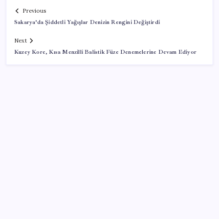
Previous
Sakarya’da Şiddetli Yağışlar Denizin Rengini Değiştirdi
Next
Kuzey Kore, Kısa Menzilli Balistik Füze Denemelerine Devam Ediyor
SON YAZILAR
Çerçeve yasa TBMM’de… Görüşmeler bugün
başlıyor: Saat belli oldu
Balık çiftçliklerine karşı eylem yapan kadın
balıkçılara YENİ Parti’den destek