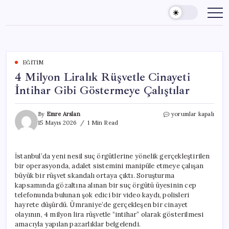
Skip
to
content
EĞITIM
4 Milyon Liralık Rüşvetle Cinayeti
İntihar Gibi Göstermeye Çalıştılar
4
By
Emre Arslan
yorumlar kapalı
Milyon
15 Mayıs 2026
1 Min Read
Liralık
Rüşvetle
Cinayeti
İstanbul’da yeni nesil suç örgütlerine yönelik gerçekleştirilen
İntihar
bir operasyonda, adalet sistemini manipüle etmeye çalışan
Gibi
Göstermeye
büyük bir rüşvet skandalı ortaya çıktı. Soruşturma
Çalıştılar
kapsamında gözaltına alınan bir suç örgütü üyesinin cep
için
telefonunda bulunan şok edici bir video kaydı, polisleri
hayrete düşürdü. Ümraniye’de gerçekleşen bir cinayet
olayının, 4 milyon lira rüşvetle “intihar” olarak gösterilmesi
amacıyla yapılan pazarlıklar belgelendi.