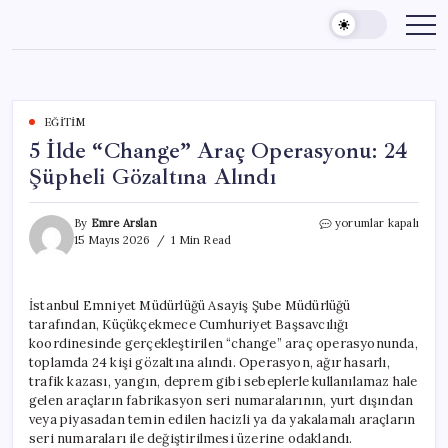
Skip
to
content
EĞITIM
5 İlde “Change” Araç Operasyonu: 24
Şüpheli Gözaltına Alındı
5
By
Emre Arslan
yorumlar kapalı
İlde
15 Mayıs 2026
1 Min Read
“Change”
Araç
Operasyonu:
İstanbul Emniyet Müdürlüğü Asayiş Şube Müdürlüğü
24
tarafından, Küçükçekmece Cumhuriyet Başsavcılığı
Şüpheli
Gözaltına
koordinesinde gerçekleştirilen “change” araç operasyonunda,
Alındı
toplamda 24 kişi gözaltına alındı. Operasyon, ağır hasarlı,
için
trafik kazası, yangın, deprem gibi sebeplerle kullanılamaz hale
gelen araçların fabrikasyon seri numaralarının, yurt dışından
veya piyasadan temin edilen hacizli ya da yakalamalı araçların
seri numaraları ile değiştirilmesi üzerine odaklandı.