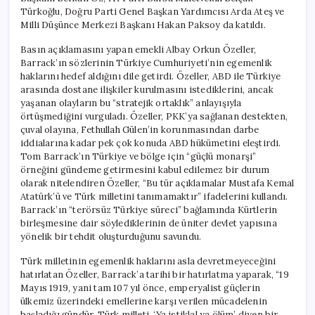
Gidin”
Türkoğlu, Doğru Parti Genel Başkan Yardımcısı Arda Ateş ve
için
Milli Düşünce Merkezi Başkanı Hakan Paksoy da katıldı.
Basın açıklamasını yapan emekli Albay Orkun Özeller,
Barrack’ın sözlerinin Türkiye Cumhuriyeti’nin egemenlik
haklarını hedef aldığını dile getirdi. Özeller, ABD ile Türkiye
arasında dostane ilişkiler kurulmasını istediklerini, ancak
yaşanan olayların bu “stratejik ortaklık” anlayışıyla
örtüşmediğini vurguladı. Özeller, PKK’ya sağlanan destekten,
çuval olayına, Fethullah Gülen’in korunmasından darbe
iddialarına kadar pek çok konuda ABD hükümetini eleştirdi.
Tom Barrack’ın Türkiye ve bölge için “güçlü monarşi”
örneğini gündeme getirmesini kabul edilemez bir durum
olarak nitelendiren Özeller, “Bu tür açıklamalar Mustafa Kemal
Atatürk’ü ve Türk milletini tanımamaktır” ifadelerini kullandı.
Barrack’ın “terörsüz Türkiye süreci” bağlamında Kürtlerin
birleşmesine dair söylediklerinin de üniter devlet yapısına
yönelik bir tehdit oluşturduğunu savundu.
Türk milletinin egemenlik haklarını asla devretmeyeceğini
hatırlatan Özeller, Barrack’a tarihi bir hatırlatma yaparak, “19
Mayıs 1919, yani tam 107 yıl önce, emperyalist güçlerin
ülkemiz üzerindeki emellerine karşı verilen mücadelenin
başladığı gündür. Türk milleti, ‘Ya istiklal ya ölüm’ diyen bir