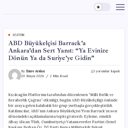
Skip
to
content
EĞITIM
ABD Büyükelçisi Barrack’a
Ankara’dan Sert Yanıt: “Ya Evinize
Dönün Ya da Suriye’ye Gidin”
ABD
By
Emre Arslan
yorumlar kapalı
Büyükelçisi
20 Mayıs 2026
2 Min Read
Barrack’a
Ankara’dan
Sert
Kızılcagün Platformu tarafından düzenlenen “Milli Birlik ve
Yanıt:
Beraberlik Çağrısı” etkinliği, bugün ABD Büyükelçiliği önünde
“Ya
Evinize
bir araya gelen kalabalık bir grup yurttaşla gerçekleştirildi.
Dönün
Katılımcılar, ABD’nin Ankara Büyükelçisi Tom Barrack’ın son
Ya
dönemdeki açıklamalarına tepki gösterdi. Eyleme, emekli
da
Albay Alican Türk, Cumhuriyetçi Vatanseverler Partisi Genel
Suriye’ye
Başkanı Serkan Öz, İYİ Parti Bursa Milletvekili Selçuk