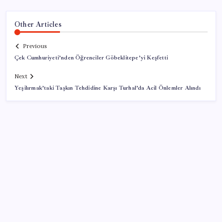
Other Articles
Previous
Çek Cumhuriyeti’nden Öğrenciler Göbeklitepe’yi Keşfetti
Next
Yeşilırmak’taki Taşkın Tehdidine Karşı Turhal’da Acil Önlemler Alındı
SON YAZILAR
ASELSAN, Avrupa’nın En Büyük Hava Savunma Tesisi