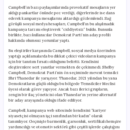
Campbell’ın bazı paylaşımlarında provokatif mesajların yer
aldığı pankartlar önünde poz verdiği, diğerlerinde ise dans
ederek kampanya mesajlarını aktardığı gözlemlendi. Sağ
görüşlü sosyal medya hesapları, Campbell’ın bu alışılmadık
kampanya tarzını eleştirerek “ciddiyetsiz” buldu. Bununla
birlikte, bazı kullanıcılar Demokrat Parti’nin aday profili
hakkında olumsuz yorumlar yaptı.
Bu eleştiriler karşısında Campbell, sosyal medya üzerinden
yaptığı açıklamalarda bu dikkat çekici videoların kampanya
için bir tanıtım fırsatı olduğunu belirtti. Kendisini
eleştirenlere sert yanıtlar vermekten de çekinmedi. Shelby
Campbell, Demokrat Parti’nin ön seçiminde mevcut temsilci
Shri Thanedar ile yarışıyor. Thanedar, 2021 yılından bu yana
Demokratların güçlü olduğu bu bölgede Temsilciler Meclisi
üyesi olarak görev yapıyor. Ancak bazı ilerici grupların,
zengin bir ilaç yöneticisi olan Thanedar’ın yerine alternatif
bir aday arayışında olduğu ifade ediliyor.
Campbell, kampanya web sitesinde kendisini “kariyer
siyasetçisi olmayan işçi sınıfından bir kadın” olarak
tanımlıyor. Geçmişte barmenlik, garsonluk, sertifikalı hemşire
yardımcılığı ve otomotiv sektörü gibi çeşitli işlerde çalıştığını