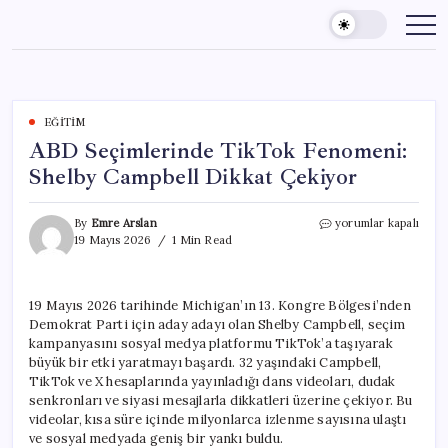
Skip
to
content
EĞITIM
ABD Seçimlerinde TikTok Fenomeni:
Shelby Campbell Dikkat Çekiyor
ABD
By
Emre Arslan
yorumlar kapalı
Seçimlerinde
19 Mayıs 2026
1 Min Read
TikTok
Fenomeni:
Shelby
19 Mayıs 2026 tarihinde Michigan’ın 13. Kongre Bölgesi’nden
Campbell
Demokrat Parti için aday adayı olan Shelby Campbell, seçim
Dikkat
Çekiyor
kampanyasını sosyal medya platformu TikTok’a taşıyarak
için
büyük bir etki yaratmayı başardı. 32 yaşındaki Campbell,
TikTok ve X hesaplarında yayınladığı dans videoları, dudak
senkronları ve siyasi mesajlarla dikkatleri üzerine çekiyor. Bu
videolar, kısa süre içinde milyonlarca izlenme sayısına ulaştı
ve sosyal medyada geniş bir yankı buldu.