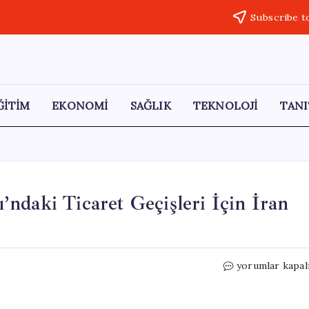
Subscribe t
ĞİTİM
EKONOMİ
SAĞLIK
TEKNOLOJİ
TANI
ndaki Ticaret Geçişleri İçin İran
Avrupa
yorumlar kapal
Ülkeleri
Hürmüz
Boğazı’ndaki