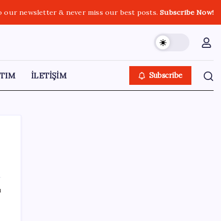
o our newsletter & never miss our best posts.
Subscribe Now!
TIM
İLETİŞİM
Subscribe
SON YAZILAR
ı
Çerçeve yasa TBMM’de… Görüşmeler
bugün başlıyor: Saat belli oldu