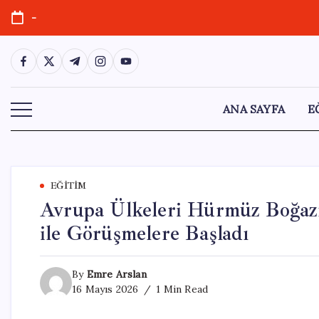
Skip
-
to
content
https://www.facebook.com/
https://twitter.com/
https://t.me/
https://www.instagram.com/
https://youtube.com/
ANA SAYFA
E
EĞITIM
Avrupa Ülkeleri Hürmüz Boğazı’
ile Görüşmelere Başladı
By
Emre Arslan
16 Mayıs 2026
1 Min Read