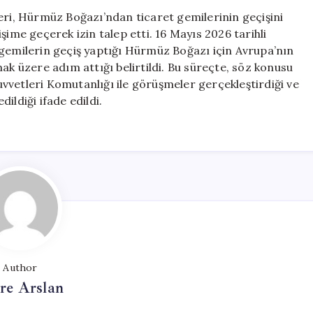
Ticaret
eri, Hürmüz Boğazı’ndan ticaret gemilerinin geçişini
Geçişleri
şime geçerek izin talep etti. 16 Mayıs 2026 tarihli
İçin
 gemilerin geçiş yaptığı Hürmüz Boğazı için Avrupa’nın
İran
almak üzere adım attığı belirtildi. Bu süreçte, söz konusu
ile
vvetleri Komutanlığı ile görüşmeler gerçekleştirdiği ve
Görüşmelere
dildiği ifade edildi.
Başladı
için
Author
re Arslan