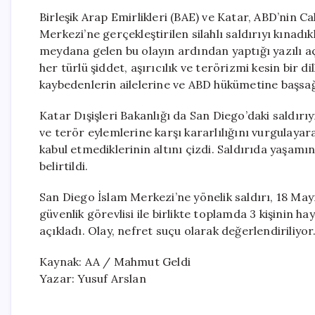
Birleşik Arap Emirlikleri (BAE) ve Katar, ABD’nin C
Merkezi’ne gerçekleştirilen silahlı saldırıyı kınadık
meydana gelen bu olayın ardından yaptığı yazılı a
her türlü şiddet, aşırıcılık ve terörizmi kesin bir d
kaybedenlerin ailelerine ve ABD hükümetine başsağlığ
Katar Dışişleri Bakanlığı da San Diego’daki saldırı
ve terör eylemlerine karşı kararlılığını vurgulaya
kabul etmediklerinin altını çizdi. Saldırıda yaşamını
belirtildi.
San Diego İslam Merkezi’ne yönelik saldırı, 18 Mayıs
güvenlik görevlisi ile birlikte toplamda 3 kişinin hay
açıkladı. Olay, nefret suçu olarak değerlendiriliyor
Kaynak: AA / Mahmut Geldi
Yazar: Yusuf Arslan