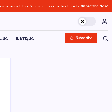
o our newsletter & never miss our best posts.
Subscribe Now!
TIM
İLETİŞİM
Subscribe
SON YAZILAR
ı
iOS 27 ile iPhone Kilit Ekranında Neler
Değişiyor?