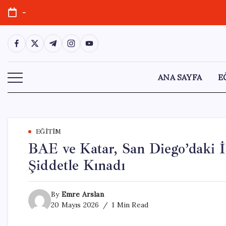
Skip
-
to
content
https://www.facebook.com/
https://twitter.com/
https://t.me/
https://www.instagram.com/
https://youtube.com/
ANA SAYFA
E
EĞITIM
BAE ve Katar, San Diego’daki İ
Şiddetle Kınadı
By
Emre Arslan
20 Mayıs 2026
1 Min Read