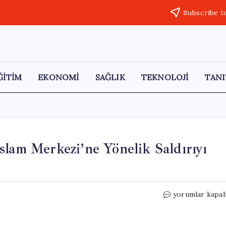
Subscribe t
ĞİTİM
EKONOMİ
SAĞLIK
TEKNOLOJİ
TANI
slam Merkezi’ne Yönelik Saldırıyı
BAE
yorumlar kapal
ve
Katar,
San