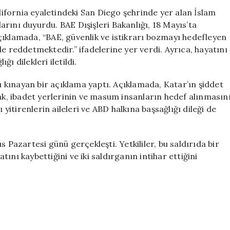
Diego’daki
alifornia eyaletindeki San Diego şehrinde yer alan İslam
İslam
larını duyurdu. BAE Dışişleri Bakanlığı, 18 Mayıs’ta
Merkezi’ne
çıklamada, “BAE, güvenlik ve istikrarı bozmayı hedefleyen
Yönelik
ille reddetmektedir.” ifadelerine yer verdi. Ayrıca, hayatını
Saldırıyı
ı dilekleri iletildi.
Şiddetle
Kınadı
yı kınayan bir açıklama yaptı. Açıklamada, Katar’ın şiddet
için
rak, ibadet yerlerinin ve masum insanların hedef alınmasın
 yitirenlerin aileleri ve ABD halkına başsağlığı dileği de
 Pazartesi günü gerçekleşti. Yetkililer, bu saldırıda bir
atını kaybettiğini ve iki saldırganın intihar ettiğini
.