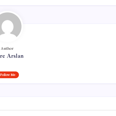
Author
re Arslan
Follow Me