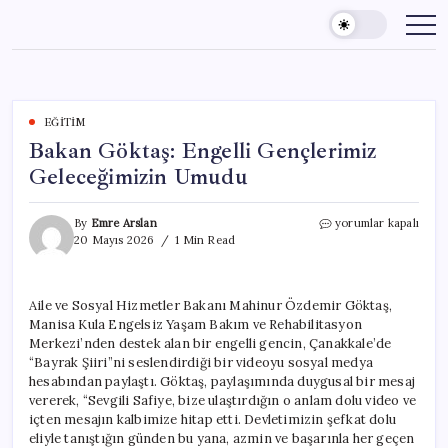
Skip
to
content
EĞITIM
Bakan Göktaş: Engelli Gençlerimiz
Geleceğimizin Umudu
Bakan
By
Emre Arslan
yorumlar kapalı
Göktaş:
20 Mayıs 2026
1 Min Read
Engelli
Gençlerimiz
Geleceğimizin
Aile ve Sosyal Hizmetler Bakanı Mahinur Özdemir Göktaş,
Umudu
Manisa Kula Engelsiz Yaşam Bakım ve Rehabilitasyon
için
Merkezi’nden destek alan bir engelli gencin, Çanakkale’de
“Bayrak Şiiri”ni seslendirdiği bir videoyu sosyal medya
hesabından paylaştı. Göktaş, paylaşımında duygusal bir mesaj
vererek, “Sevgili Safiye, bize ulaştırdığın o anlam dolu video ve
içten mesajın kalbimize hitap etti. Devletimizin şefkat dolu
eliyle tanıştığın günden bu yana, azmin ve başarınla her geçen