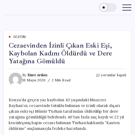
Skip
to
content
EĞITIM
Cezaevinden İzinli Çıkan Eski Eşi,
Kaybolan Kadını Öldürdü ve Dere
Yatağına Gömüldü
Cezaevinden
By
Emre Arslan
yorumlar kapalı
İzinli
18 Mayıs 2026
2 Min Read
Çıkan
Eski
Eşi,
Konya’da geçen yaz kaybolan 43 yaşındaki Muazzez
Kaybolan
Bayhan’ın, cezaevinde tutuklu bulunan ve izinli olarak dışarı
Kadını
Öldürdü
çıkan eski eşi Münür Turhan tarafından öldürülüp bir dere
ve
yatağına gömüldüğü belirlendi. 40’tan fazla suç kaydı ve 22 yıl
Dere
kesinleşmiş hapis cezası bulunan Turhan hakkında “Kasten
Yatağına
öldürme” suçlamasıyla fezleke hazırlandı.
Gömüldü