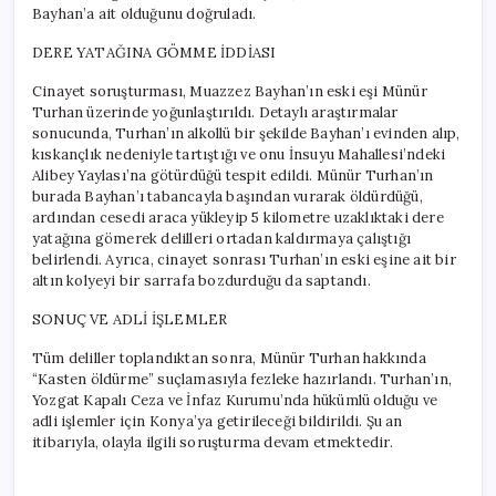
Bayhan’a ait olduğunu doğruladı.
DERE YATAĞINA GÖMME İDDİASI
Cinayet soruşturması, Muazzez Bayhan’ın eski eşi Münür
Turhan üzerinde yoğunlaştırıldı. Detaylı araştırmalar
sonucunda, Turhan’ın alkollü bir şekilde Bayhan’ı evinden alıp,
kıskançlık nedeniyle tartıştığı ve onu İnsuyu Mahallesi’ndeki
Alibey Yaylası’na götürdüğü tespit edildi. Münür Turhan’ın
burada Bayhan’ı tabancayla başından vurarak öldürdüğü,
ardından cesedi araca yükleyip 5 kilometre uzaklıktaki dere
yatağına gömerek delilleri ortadan kaldırmaya çalıştığı
belirlendi. Ayrıca, cinayet sonrası Turhan’ın eski eşine ait bir
altın kolyeyi bir sarrafa bozdurduğu da saptandı.
SONUÇ VE ADLİ İŞLEMLER
Tüm deliller toplandıktan sonra, Münür Turhan hakkında
“Kasten öldürme” suçlamasıyla fezleke hazırlandı. Turhan’ın,
Yozgat Kapalı Ceza ve İnfaz Kurumu’nda hükümlü olduğu ve
adli işlemler için Konya’ya getirileceği bildirildi. Şu an
itibarıyla, olayla ilgili soruşturma devam etmektedir.