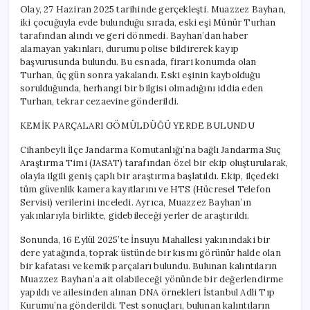
için
Olay, 27 Haziran 2025 tarihinde gerçekleşti. Muazzez Bayhan,
iki çocuğuyla evde bulunduğu sırada, eski eşi Münür Turhan
tarafından alındı ve geri dönmedi. Bayhan’dan haber
alamayan yakınları, durumu polise bildirerek kayıp
başvurusunda bulundu. Bu esnada, firari konumda olan
Turhan, üç gün sonra yakalandı. Eski eşinin kaybolduğu
sorulduğunda, herhangi bir bilgisi olmadığını iddia eden
Turhan, tekrar cezaevine gönderildi.
KEMİK PARÇALARI GÖMÜLDÜĞÜ YERDE BULUNDU
Cihanbeyli İlçe Jandarma Komutanlığı’na bağlı Jandarma Suç
Araştırma Timi (JASAT) tarafından özel bir ekip oluşturularak,
olayla ilgili geniş çaplı bir araştırma başlatıldı. Ekip, ilçedeki
tüm güvenlik kamera kayıtlarını ve HTS (Hücresel Telefon
Servisi) verilerini inceledi. Ayrıca, Muazzez Bayhan’ın
yakınlarıyla birlikte, gidebileceği yerler de araştırıldı.
Sonunda, 16 Eylül 2025’te İnsuyu Mahallesi yakınındaki bir
dere yatağında, toprak üstünde bir kısmı görünür halde olan
bir kafatası ve kemik parçaları bulundu. Bulunan kalıntıların
Muazzez Bayhan’a ait olabileceği yönünde bir değerlendirme
yapıldı ve ailesinden alınan DNA örnekleri İstanbul Adli Tıp
Kurumu’na gönderildi. Test sonuçları, bulunan kalıntıların