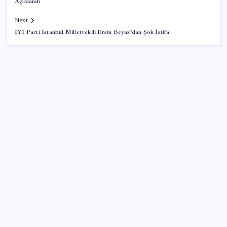
Açıklandı
Next
İYİ Parti İstanbul Milletvekili Ersin Beyaz’dan Şok İstifa
SON YAZILAR
Halkbank, ikincil halka arz süreci başlattı
ABD, İran bağlantılı kripto para borsasına yaptırım
uyguladı
İş Bankası’nda üst yönetim değişikliği
ASELSAN, Avrupa’nın En Büyük Hava Savunma Tesisi