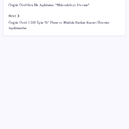
Özgür Özel’den İlk Açıklama: “Mücadeleye Devam”
Next
Özgür Özel: CHP İçin ‘B’ Planı ve Mutlak Butlan Kararı Üzerine
Açıklamalar
SON YAZILAR
ABD’den Türk zeytinyağına vergi engeli:
İhracatçılardan acil çağrı
iOS 27 ile iPhone Kilit Ekranında Neler Değişiyor?
Kademeli – erken emeklilik kimleri kapsıyor?