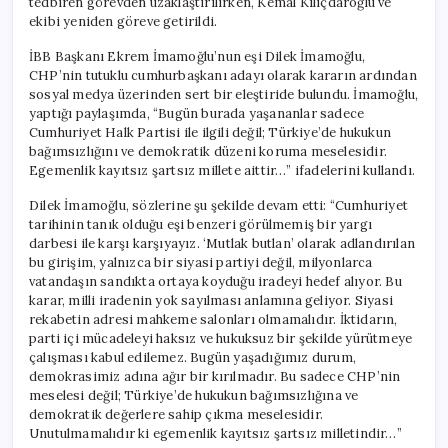
tedbiren görevden uzaklaştırılırken, Kemal Kılıçdaroğlu ve
ekibi yeniden göreve getirildi.
İBB Başkanı Ekrem İmamoğlu’nun eşi Dilek İmamoğlu,
CHP’nin tutuklu cumhurbaşkanı adayı olarak kararın ardından
sosyal medya üzerinden sert bir eleştiride bulundu. İmamoğlu,
yaptığı paylaşımda, “Bugün burada yaşananlar sadece
Cumhuriyet Halk Partisi ile ilgili değil; Türkiye’de hukukun
bağımsızlığını ve demokratik düzeni koruma meselesidir.
Egemenlik kayıtsız şartsız millete aittir…” ifadelerini kullandı.
Dilek İmamoğlu, sözlerine şu şekilde devam etti: “Cumhuriyet
tarihinin tanık olduğu eşi benzeri görülmemiş bir yargı
darbesi ile karşı karşıyayız. ‘Mutlak butlan’ olarak adlandırılan
bu girişim, yalnızca bir siyasi partiyi değil, milyonlarca
vatandaşın sandıkta ortaya koyduğu iradeyi hedef alıyor. Bu
karar, milli iradenin yok sayılması anlamına geliyor. Siyasi
rekabetin adresi mahkeme salonları olmamalıdır. İktidarın,
parti içi mücadeleyi haksız ve hukuksuz bir şekilde yürütmeye
çalışması kabul edilemez. Bugün yaşadığımız durum,
demokrasimiz adına ağır bir kırılmadır. Bu sadece CHP’nin
meselesi değil; Türkiye’de hukukun bağımsızlığına ve
demokratik değerlere sahip çıkma meselesidir.
Unutulmamalıdır ki egemenlik kayıtsız şartsız milletindir…”