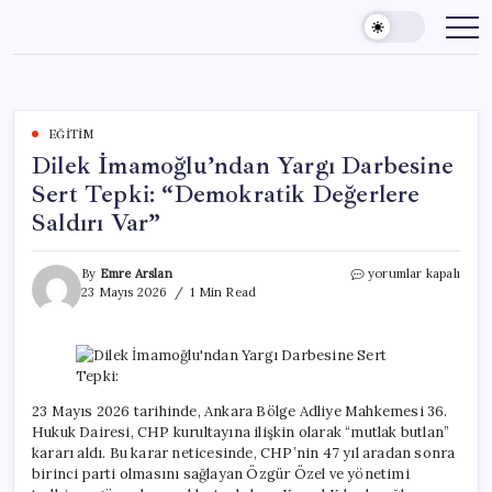
Skip
to
content
EĞITIM
Dilek İmamoğlu’ndan Yargı Darbesine
Sert Tepki: “Demokratik Değerlere
Saldırı Var”
Dilek
By
Emre Arslan
yorumlar kapalı
İmamoğlu’ndan
23 Mayıs 2026
1 Min Read
Yargı
Darbesine
Sert
Tepki:
“Demokratik
Değerlere
23 Mayıs 2026 tarihinde, Ankara Bölge Adliye Mahkemesi 36.
Saldırı
Hukuk Dairesi, CHP kurultayına ilişkin olarak “mutlak butlan”
Var”
kararı aldı. Bu karar neticesinde, CHP’nin 47 yıl aradan sonra
için
birinci parti olmasını sağlayan Özgür Özel ve yönetimi