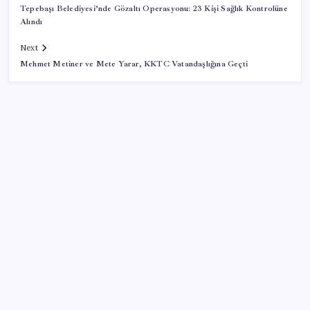
Tepebaşı Belediyesi’nde Gözaltı Operasyonu: 23 Kişi Sağlık Kontrolüne
Alındı
Next
Mehmet Metiner ve Mete Yarar, KKTC Vatandaşlığına Geçti
SON YAZILAR
ABD’den Türk zeytinyağına vergi engeli:
İhracatçılardan acil çağrı
iOS 27 ile iPhone Kilit Ekranında Neler Değişiyor?
Kademeli – erken emeklilik kimleri kapsıyor?