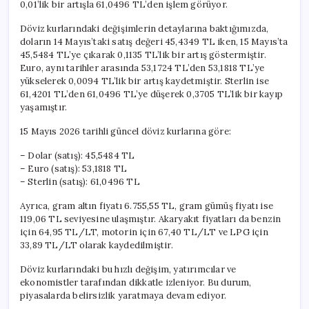
0,01’lik bir artışla 61,0496 TL’den işlem görüyor.
Döviz kurlarındaki değişimlerin detaylarına baktığımızda,
doların 14 Mayıs’taki satış değeri 45,4349 TL iken, 15 Mayıs’ta
45,5484 TL’ye çıkarak 0,1135 TL’lik bir artış göstermiştir.
Euro, aynı tarihler arasında 53,1724 TL’den 53,1818 TL’ye
yükselerek 0,0094 TL’lik bir artış kaydetmiştir. Sterlin ise
61,4201 TL’den 61,0496 TL’ye düşerek 0,3705 TL’lik bir kayıp
yaşamıştır.
15 Mayıs 2026 tarihli güncel döviz kurlarına göre:
– Dolar (satış): 45,5484 TL
– Euro (satış): 53,1818 TL
– Sterlin (satış): 61,0496 TL
Ayrıca, gram altın fiyatı 6.755,55 TL, gram gümüş fiyatı ise
119,06 TL seviyesine ulaşmıştır. Akaryakıt fiyatları da benzin
için 64,95 TL/LT, motorin için 67,40 TL/LT ve LPG için
33,89 TL/LT olarak kaydedilmiştir.
Döviz kurlarındaki bu hızlı değişim, yatırımcılar ve
ekonomistler tarafından dikkatle izleniyor. Bu durum,
piyasalarda belirsizlik yaratmaya devam ediyor.