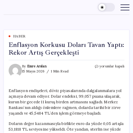
Skip
to
content
HABER
Enflasyon Korkusu Doları Tavan Yaptı:
Rekor Artış Gerçekleşti
Enflasyon
By
Emre Arslan
yorumlar kapalı
Korkusu
15 Mayıs 2026
1 Min Read
Doları
Tavan
Yaptı:
Enflasyon endişeleri, döviz piyasalarında dalgalanmalara yol
Rekor
açmaya devam ediyor. Dolar endeksi, 99,057 puana ulaşarak,
Artış
Gerçekleşti
kurun bir gecede 11 kuruş birden artmasını sağladı. Merkez
için
Bankası’nın aldığı önlemlere rağmen, dolarda tarihi bir zirve
yaşandı ve 45,5484 TL’den işlem görmeye başladı.
Doların değer kazanmasıyla birlikte euro da yüzde 0,05 artışla
53,1818 TL seviyesine yükseldi. Öte yandan, sterlin ise yüzde