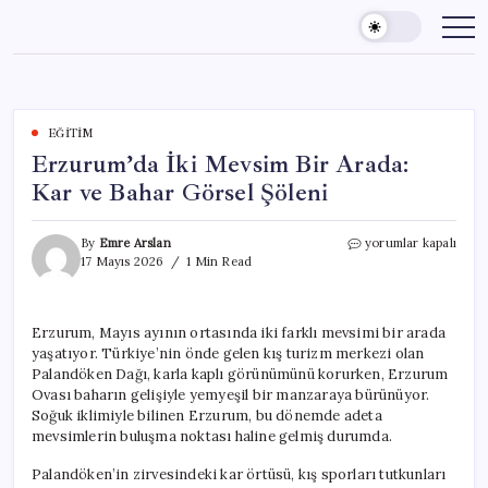
Skip
to
content
EĞITIM
Erzurum’da İki Mevsim Bir Arada:
Kar ve Bahar Görsel Şöleni
Erzurum’da
By
Emre Arslan
yorumlar kapalı
İki
17 Mayıs 2026
1 Min Read
Mevsim
Bir
Arada:
Erzurum, Mayıs ayının ortasında iki farklı mevsimi bir arada
Kar
yaşatıyor. Türkiye’nin önde gelen kış turizm merkezi olan
ve
Bahar
Palandöken Dağı, karla kaplı görünümünü korurken, Erzurum
Görsel
Ovası baharın gelişiyle yemyeşil bir manzaraya bürünüyor.
Şöleni
Soğuk iklimiyle bilinen Erzurum, bu dönemde adeta
için
mevsimlerin buluşma noktası haline gelmiş durumda.
Palandöken’in zirvesindeki kar örtüsü, kış sporları tutkunları