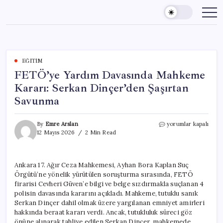
Skip
to
content
EĞITIM
FETÖ’ye Yardım Davasında Mahkeme
Kararı: Serkan Dinçer’den Şaşırtan
Savunma
FETÖ’ye
By
Emre Arslan
yorumlar kapalı
Yardım
12 Mayıs 2026
2 Min Read
Davasında
Mahkeme
Kararı:
Ankara 17. Ağır Ceza Mahkemesi, Ayhan Bora Kaplan Suç
Serkan
Örgütü’ne yönelik yürütülen soruşturma sırasında, FETÖ
Dinçer’den
Şaşırtan
firarisi Cevheri Güven’e bilgi ve belge sızdırmakla suçlanan 4
Savunma
polisin davasında kararını açıkladı. Mahkeme, tutuklu sanık
için
Serkan Dinçer dahil olmak üzere yargılanan emniyet amirleri
hakkında beraat kararı verdi. Ancak, tutukluluk süreci göz
önüne alınarak tahliye edilen Serkan Dinçer, mahkemede