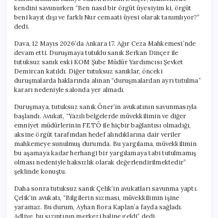
kendini savunurken “Ben nasıl bir örgüt üyesiyim ki, örgüt
beni kayıt dışı ve farklı Nur cemaati üyesi olarak tanımlıyor?”
dedi.
Dava, 12 Mayıs 2026’da Ankara 17. Ağır Ceza Mahkemesi’nde
devam etti. Duruşmaya tutuklu sanık Serkan Dinçer ile
tutuksuz sanık eski KOM Şube Müdür Yardımcısı Şevket
Demircan katıldı. Diğer tutuksuz sanıklar, önceki
duruşmalarda haklarında alınan “duruşmalardan ayrı tutulma”
kararı nedeniyle salonda yer almadı.
Duruşmaya, tutuksuz sanık Öner’in avukatının savunmasıyla
başlandı. Avukat, “Yazılı belgelerde müvekkilimin ve diğer
emniyet müdürlerinin FETÖ ile hiçbir bağlantısı olmadığı,
aksine örgüt tarafından hedef alındıklarına dair veriler
mahkemeye sunulmuş durumda. Bu yargılama, müvekkilimin
bu aşamaya kadar herhangi bir yargılamaya tabi tutulmamış
olması nedeniyle haksızlık olarak değerlendirilmektedir”
şeklinde konuştu.
Daha sonra tutuksuz sanık Çelik’in avukatları savunma yaptı.
Çelik’in avukatı, “Bilgilerin sızması, müvekkilimin işine
yaramaz. Bu durum, Ayhan Bora Kaplan’a fayda sağladı.
Adliye, bu sızıntının merkezi haline geldi” dedi.