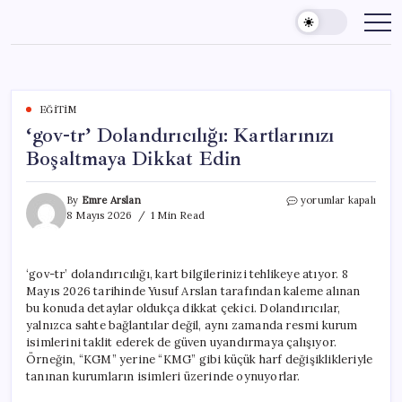
Skip
to
content
EĞITIM
‘gov-tr’ Dolandırıcılığı: Kartlarınızı
Boşaltmaya Dikkat Edin
‘gov-
By
Emre Arslan
yorumlar kapalı
tr’
8 Mayıs 2026
1 Min Read
Dolandırıcılığı:
Kartlarınızı
Boşaltmaya
‘gov-tr’ dolandırıcılığı, kart bilgilerinizi tehlikeye atıyor. 8
Dikkat
Mayıs 2026 tarihinde Yusuf Arslan tarafından kaleme alınan
Edin
için
bu konuda detaylar oldukça dikkat çekici. Dolandırıcılar,
yalnızca sahte bağlantılar değil, aynı zamanda resmi kurum
isimlerini taklit ederek de güven uyandırmaya çalışıyor.
Örneğin, “KGM” yerine “KMG” gibi küçük harf değişiklikleriyle
tanınan kurumların isimleri üzerinde oynuyorlar.