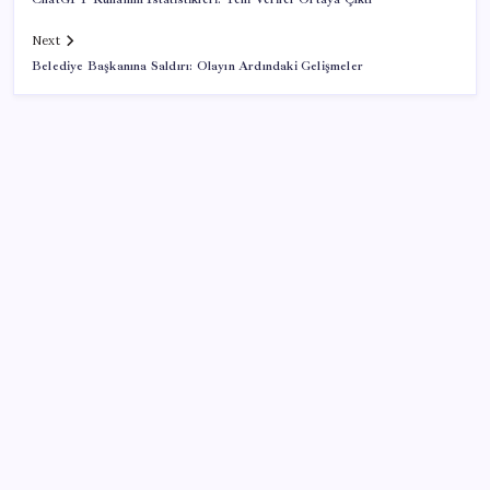
Next
Belediye Başkanına Saldırı: Olayın Ardındaki Gelişmeler
SON YAZILAR
iOS 27 ile iPhone Kilit Ekranında Neler Değişiyor?
Kademeli – erken emeklilik kimleri kapsıyor?
Kademeli emeklilik Meclis’e geldi mi?
İYİ Parti’den, TBMM Başkanlığı’na ‘çerçeve yasa’
başvurusu: ‘Teklif işleme alınmadan sahibine iade