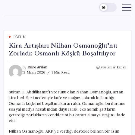
Skip
to
content
EĞITIM
Kira Artışları Nilhan Osmanoğlu’nu
Zorladı: Osmanlı Köşkü Boşaltılıyor
Kira
By
Emre Arslan
yorumlar kapalı
Artışları
13 Mayıs 2026
1 Min Read
Nilhan
Osmanoğlu’nu
Zorladı:
Sultan II. Abdülhamit’in torunu olan Nilhan Osmanoğlu, artan
Osmanlı
kira bedelleri nedeniyle kafe ve mağaza olarak kullandığı
Köşkü
Boşaltılıyor
Osmanlı köşkünü boşaltma kararı aldı. Osmanoğlu, bu durumu
için
sosyal medya hesabından duyurarak, ekonomik şartların
getirdiği zorlukların kendilerini bu kararı almaya ittiğini ifade
etti.
Nilhan Osmanoğlu, AKP’ye verdiği destekle bilinen bir isim