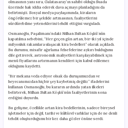
olmasının yanı sıra, Galatasaray’ın sahibi olduğu Suada
üzerinde hak iddia ederek dava açmayı planladığını da
belirtmişti. Sosyal medya paylaşımında, kiraların
öngörülemez bir şekilde artmasının, faaliyetlerini
sürdürebilme yeteneklerini tehdit ettiğini vurguladı.
Osmanoğlu, Paşalimanı’ndaki Nilhan Sultan Köşkü’nün
kapatılma sebebini, “Her geçen gün artan, bir-iki yıl içinde
milyonluk rakamlara ulaşacak kira bedelleri” olarak açıkladı.
Bu durumu, misafir ağırlama felsefelerine aykırı bulduğunu
dile getirerek, astronomik maliyetleri karşılayabilmek için
menü fiyatlarını artırmanın kendileri için kabul edilemez
olduğunu kaydetti.
“Bir mekana veda ediyor olsak da duruşumuzdan ve
heyecanımızdan hiçbir şey kaybetmiş değiliz” ifadelerini
kullanan Osmanoğlu, bu kararın ardında yatan ilkeleri
belirterek, Nilhan Sultan Köşkü’nün faaliyetlerinin sona
erdiğini duyurdu.
Bu gelişme, özellikle artan kira bedellerinin, sadece bireysel
işletmeler için değil, tarihi ve kültürel varlıklar için de ne denli
tehdit oluşturduğunu bir kez daha gözler önüne serdi.