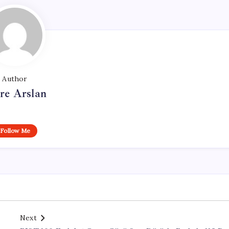
Author
re Arslan
Follow Me
Next