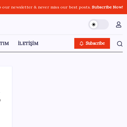
o our newsletter & never miss our best posts.
Subscribe Now!
TIM
İLETİŞİM
Subscribe
ı
SON YAZILAR
Bellek Pazarında Yeni Dönem: HP ve Asus
Çinli Tedarikçilere Geçiyor