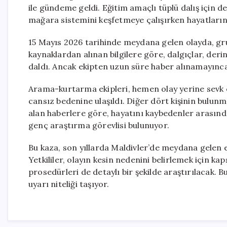
ile gündeme geldi. Eğitim amaçlı tüplü dalış için den
mağara sistemini keşfetmeye çalışırken hayatlarını
15 Mayıs 2026 tarihinde meydana gelen olayda, gru
kaynaklardan alınan bilgilere göre, dalgıçlar, deri
daldı. Ancak ekipten uzun süre haber alınamayınca 
Arama-kurtarma ekipleri, hemen olay yerine sevk ed
cansız bedenine ulaşıldı. Diğer dört kişinin bulun
alan haberlere göre, hayatını kaybedenler arasında, 
genç araştırma görevlisi bulunuyor.
Bu kaza, son yıllarda Maldivler’de meydana gelen en
Yetkililer, olayın kesin nedenini belirlemek için kap
prosedürleri de detaylı bir şekilde araştırılacak. B
uyarı niteliği taşıyor.