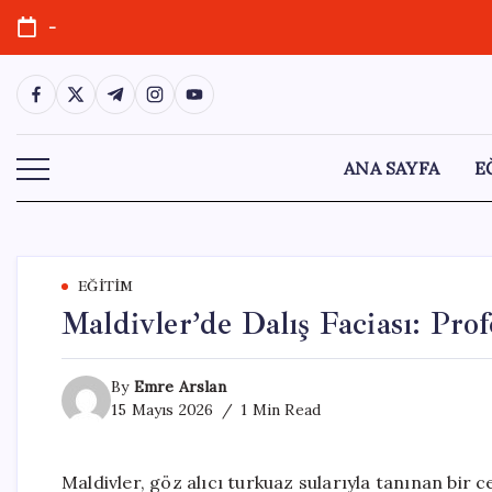
Skip
-
to
content
https://www.facebook.com/
https://twitter.com/
https://t.me/
https://www.instagram.com/
https://youtube.com/
ANA SAYFA
E
EĞITIM
Maldivler’de Dalış Faciası: Pro
By
Emre Arslan
15 Mayıs 2026
1 Min Read
Maldivler, göz alıcı turkuaz sularıyla tanınan bir ce