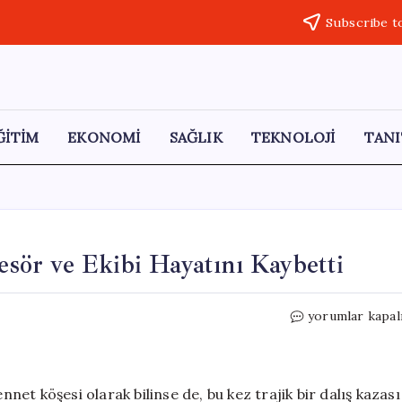
Subscribe t
ĞİTİM
EKONOMİ
SAĞLIK
TEKNOLOJİ
TANI
fesör ve Ekibi Hayatını Kaybetti
Maldivler’de
yorumlar kapal
Dalış
Faciası:
Profesör
ve
nnet köşesi olarak bilinse de, bu kez trajik bir dalış kazası