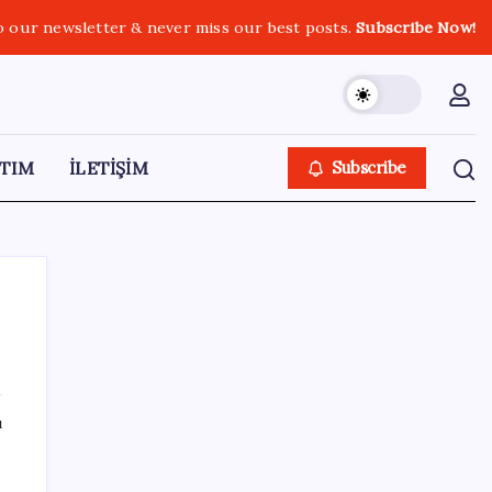
o our newsletter & never miss our best posts.
Subscribe Now!
TIM
İLETİŞİM
Subscribe
SON YAZILAR
ı
Bellek Pazarında Yeni Dönem: HP ve Asus
Çinli Tedarikçilere Geçiyor