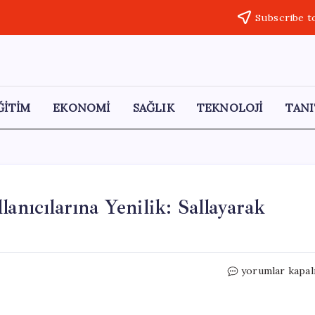
Subscribe t
ĞİTİM
EKONOMİ
SAĞLIK
TEKNOLOJİ
TANI
anıcılarına Yenilik: Sallayarak
Mozilla
yorumlar kapal
Firefox’tan
Android
Kullanıcılarına