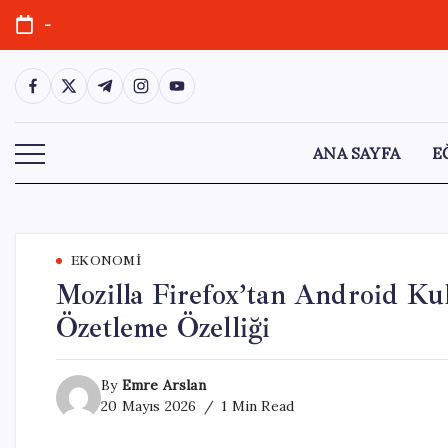
Skip
-
to
content
https://www.facebook.com/
https://twitter.com/
https://t.me/
https://www.instagram.com/
https://youtube.com/
ANA SAYFA
E
EKONOMI
Mozilla Firefox’tan Android Kull
Özetleme Özelliği
By
Emre Arslan
20 Mayıs 2026
1 Min Read