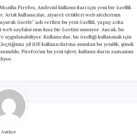
Yenilik:
illa Firefox, Android kullanıcıları için yeni bir özellik
Sallayarak
 Artık kullanıcılar, ziyaret ettikleri web sitelerinin
Özetleme
allayarak özetle” adı verilen bu yeni özellik, yapay zeka
Özelliği
ği web sayfalarının kısa bir özetini sunuyor. Ancak, bu
için
e uygulanabiliyor. Kullanıcılar, bu özelliği kullanmak için
Geçtiğimiz yıl iOS kullanıcılarına sunulan bu yenilik, şimdi
nuldu. Firefox’un bu yeni işlevi, kullanıcıların zamanını
lıyor.
Author