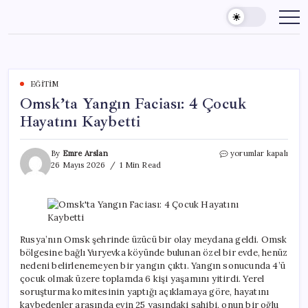
Skip
to
content
EĞITIM
Omsk’ta Yangın Faciası: 4 Çocuk
Hayatını Kaybetti
Omsk’ta
By
Emre Arslan
yorumlar kapalı
Yangın
26 Mayıs 2026
1 Min Read
Faciası:
4
Çocuk
Hayatını
Kaybetti
için
Rusya’nın Omsk şehrinde üzücü bir olay meydana geldi. Omsk
bölgesine bağlı Yuryevka köyünde bulunan özel bir evde, henüz
nedeni belirlenemeyen bir yangın çıktı. Yangın sonucunda 4’ü
çocuk olmak üzere toplamda 6 kişi yaşamını yitirdi. Yerel
soruşturma komitesinin yaptığı açıklamaya göre, hayatını
kaybedenler arasında evin 25 yaşındaki sahibi, onun bir oğlu