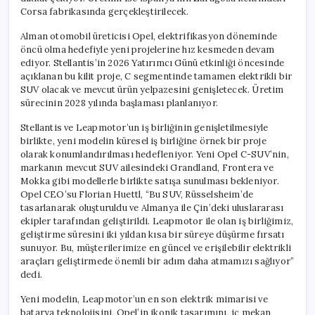
Corsa fabrikasında gerçekleştirilecek.
Alman otomobil üreticisi Opel, elektrifikasyon döneminde
öncü olma hedefiyle yeni projelerine hız kesmeden devam
ediyor. Stellantis’in 2026 Yatırımcı Günü etkinliği öncesinde
açıklanan bu kilit proje, C segmentinde tamamen elektrikli bir
SUV olacak ve mevcut ürün yelpazesini genişletecek. Üretim
sürecinin 2028 yılında başlaması planlanıyor.
Stellantis ve Leapmotor’un iş birliğinin genişletilmesiyle
birlikte, yeni modelin küresel iş birliğine örnek bir proje
olarak konumlandırılması hedefleniyor. Yeni Opel C-SUV’nin,
markanın mevcut SUV ailesindeki Grandland, Frontera ve
Mokka gibi modellerle birlikte satışa sunulması bekleniyor.
Opel CEO’su Florian Huettl, “Bu SUV, Rüsselsheim’de
tasarlanarak oluşturuldu ve Almanya ile Çin’deki uluslararası
ekipler tarafından geliştirildi. Leapmotor ile olan iş birliğimiz,
geliştirme süresini iki yıldan kısa bir süreye düşürme fırsatı
sunuyor. Bu, müşterilerimize en güncel ve erişilebilir elektrikli
araçları geliştirmede önemli bir adım daha atmamızı sağlıyor”
dedi.
Yeni modelin, Leapmotor’un en son elektrik mimarisi ve
batarya teknolojisini, Opel’in ikonik tasarımını, iç mekan