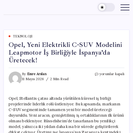
Skip
to
content
TEKNOLOJI
Opel, Yeni Elektrikli C-SUV Modelini
Leapmotor İş Birliğiyle İspanya’da
Üretecek!
Opel,
By
Emre Arslan
yorumlar kapalı
Yeni
11 Mayıs 2026
2 Min Read
Elektrikli
C-
SUV
Opel, Stellantis çatısı altında yürütülen küresel iş birliği
Modelini
projelerinde liderlik rolü üstleniyor. Bu kapsamda, markanın
Leapmotor
İş
C-SUV segmentinde tamamen yeni bir model üreteceği
Birliğiyle
duyuruldu. Yeni aracın, genişletilmiş iş ortaklıklarının ilk ürünü
İspanya’da
olması bekleniyor. Rüsselsheim’de tasarlanan bu yenilikçi
Üretecek!
model, yalnızca iki yıldan daha kısa bir sürede geliştirilerek
için
dikkat çekiyor. Üretimi ise İspanya’nın Zaragoza kentindeki