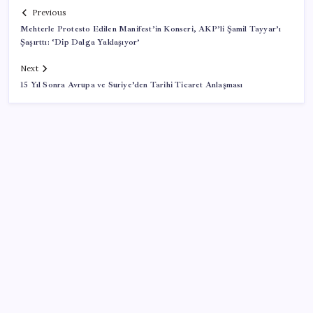
Previous
Mehterle Protesto Edilen Manifest’in Konseri, AKP’li Şamil Tayyar’ı
Şaşırttı: ‘Dip Dalga Yaklaşıyor’
Next
15 Yıl Sonra Avrupa ve Suriye’den Tarihi Ticaret Anlaşması
SON YAZILAR
Bellek Pazarında Yeni Dönem: HP ve Asus Çinli
Tedarikçilere Geçiyor
Halkbank, ikincil halka arz süreci başlattı