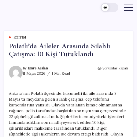
Skip
to
content
EĞITIM
Polatlı’da Aileler Arasında Silahlı
Çatışma: 10 Kişi Tutuklandı
Polatlı’da
By
Emre Arslan
yorumlar kapalı
Aileler
11 Mayıs 2026
1 Min Read
Arasında
Silahlı
Çatışma:
Ankara’nın Polatlı ilçesinde, husumetli iki aile arasında 8
10
Mayıs’ta meydana gelen silahlı çatışma, cep telefonu
Kişi
Tutuklandı
kameralarına yansıdı. Olayda yaralanan kimse olmamasına
için
rağmen, polis tarafından başlatılan soruşturma çerçevesinde
22 şüpheli gözaltına alındı. Şüphelilerin emniyetteki işlemleri
tamamlandıktan sonra adliyeye sevk edilen 10 kişi,
çıkarıldıkları mahkeme tarafından tutuklandı. Diğer
şüphelilerle ilgili işlemlerin ise devam ettiği bildirildi. Olayın