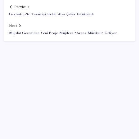
Previous
Gaziantep’te Taksiciyi Rehin Alan Şahıs Tutuklandı
Next
Müjdat Gezen’den Yeni Proje Müjdesi: “Arena Müzikali” Geliyor
SON YAZILAR
Bellek Pazarında Yeni Dönem: HP ve Asus Çinli
Tedarikçilere Geçiyor
Halkbank, ikincil halka arz süreci başlattı