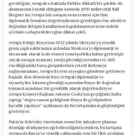
gerektiğini, Avrupalı ortaklarla birlikte dikkatli bir şekilde ele
alınmasının önemli olduğunu savundu. SPD milletvekili Ralf
Stegner ise Avrupa’nın savaşın sona ermesi için tüm
diplomatik fırsatları değerlendirmesi gerektiğini öne sürdü ve
doğrudan iletişim kanallarının kapatılmasının uzun vadede
çözümü zorlaştırabileceğine dikkat çekti.
Avrupa Birliği, Rusya’nın 2022 yılında Ukrayna’ya yönelik
geniş çaplı saldırısının ardından Moskova’yı diplomatik ve
ekonomik olarak izole etmeyi temel politika haline getirmişti.
Ancak savaşın uzaması, enerji güvenliği sorunları ve ABD
öncülüğündeki barış girişimlerinin yeterli ilerlemeyi
sağlayamaması, Avrupa’da yeni arayışları gündeme getirmeye
başladı. Son dönemde bazı Avrupalı diplomatlar ve
siyasetçiler, kıtanın güvenliği açısından Rusya ile doğrudan
teması kaçınılmaz bir gereklilik olarak değerlendiriyor.
Avrupa Konseyi Başkanı Antonio Costa’nın geçtiğimiz hafta
yaptığı “doğru zaman geldiğinde Rusya ile görüşmelere
hazırlık yapılıyor” açıklaması da bu tartışmaların güçlendiğini
gösteriyor.
Putin’in Schröder önerisinin resmi bir müzakere planına
dönüşüp dönüşmeyeceği belirsizliğini korurken, bu tartışma
Avrupa’da Rusya’ya yönelik yaklaşımda yeni bir fikir ayrılığını