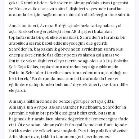
çekti. Kremlin lideri, Schröder’in Almanya’daki siyasi geçmişi
ve Moskova ile olan uzun süreli ilişkileri sayesinde taraflar
arasında iletişim sağlamanın mümkün olabileceğini öne sürdü.
Ancak bu öneri, Avrupa Birliği içinde hızla tartışmalara yol
açtı. Brüksel’de gerçekleştirilen AB dışişleri bakanları
toplantısında birçok ülke temsilcisi, Schröder’in tarafsız bir
arabulucu olarak kabul edilemeyeceğini dile getirdi.
Schröder’in, başbakanlık görevinden ayrıldıktan sonra Rus
enerji şirketlerinde üst düzey pozisyonlarda çalışması ve
Putin ile yakın ilişkileri eleştirilerin odağı oldu. AB Dış Politika
Şefi Kaja Kallas, toplantının ardından yaptığı açıklamada
Putin’in Schröder’i tercih etmesinin nedeninin açık olduğunu
belirterek, “Bu durumda masanın iki tarafında da benzer
eğilimlere sahip isimler bulunur.” diyerek öneriyi sert bir dille
eleştirdi.
Almanya hükümetinde de benzer görüşler ortaya çıktı.
Almanya’nın Avrupa Bakanı Gunther Krichbaum, Schröder’in
Kremlin’e yakın bir profil çizdiğini belirterek, bu ismin
bağımsız bir arabulucu olarak değerlendirilemeyeceğini ifade
etti. Öte yandan, Almanya’daki Sosyal Demokrat Parti içinde
farklı sesler de yükselmeye başladı. Parti dış politika sözcüsü
Adis Ahmetovic, teklifin tamamen geri çevrilmemesi