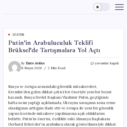
Skip
to
content
EĞITIM
Putin’in Arabuluculuk Teklifi
Brüksel’de Tartışmalara Yol Açtı
Putin’in
By
Emre Arslan
yorumlar kapalı
Arabuluculuk
11 Mayıs 2026
2 Min Read
Teklifi
Brüksel’de
Tartışmalara
Rusya ve Avrupa arasındaki güvenlik müzakereleri,
Yol
Kremlin’den gelen dikkat çekici bir öneriyle yeni bir boyut
Açtı
için
kazandı. Rusya Devlet Başkanı Vladimir Putin, geçtiğimiz
hafta sonu yaptığı açıklamada, Ukrayna savaşının sona erme
olasılığının arttığını ifade etti ve Avrupa ile yeni bir güvenlik
yapısı üzerinde müzakere yapılmasına açık olduklarını
belirtti. Putin’in önerisi, özellikle eski Almanya Başbakanı
Gerhard Schröder’in arabulucu olarak gösterilmesiyle dikkat