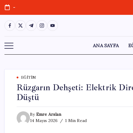
Skip
-
to
content
https://www.facebook.com/
https://twitter.com/
https://t.me/
https://www.instagram.com/
https://youtube.com/
ANA SAYFA
E
EĞITIM
Rüzgarın Dehşeti: Elektrik Dir
Düştü
By
Emre Arslan
14 Mayıs 2026
1 Min Read