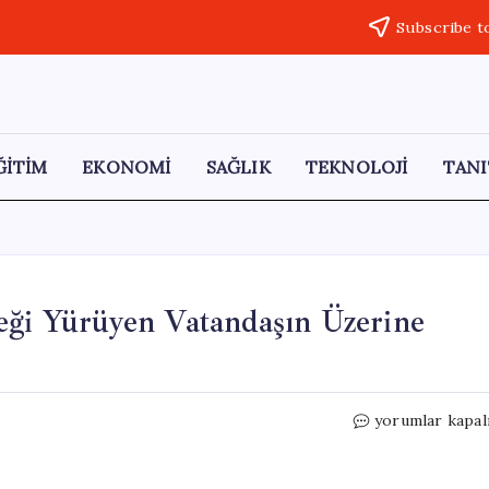
Subscribe t
ĞİTİM
EKONOMİ
SAĞLIK
TEKNOLOJİ
TANI
eği Yürüyen Vatandaşın Üzerine
Rüzgarın
yorumlar kapal
Dehşeti:
Elektrik
Direği