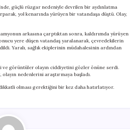
Yürüyen
i’nde, güçlü rüzgar nedeniyle devrilen bir aydınlatma
Vatandaşın
rparak, yol kenarında yürüyen bir vatandaşa düştü. Olay,
Üzerine
Düştü
için
ir kamyonun arkasına çarptıktan sonra, kaldırımda yürüyen
 sonucu yere düşen vatandaş yaralanarak, çevredekilerin
edildi. Yaralı, sağlık ekiplerinin müdahalesinin ardından
i ve görüntüler olayın ciddiyetini gözler önüne serdi.
ak, olayın nedenlerini araştırmaya başladı.
ikkatli olması gerektiğini bir kez daha hatırlatıyor.