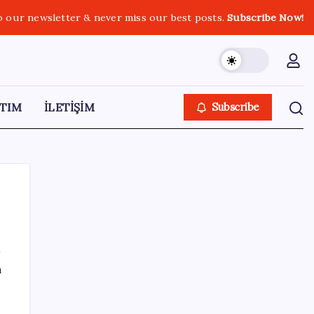
o our newsletter & never miss our best posts.
Subscribe Now!
TIM
İLETİŞİM
Subscribe
SON YAZILAR
ı
ASELSAN, Avrupa’nın En Büyük Hava
Savunma Tesisi Oğulbey’i Geliştiriyor