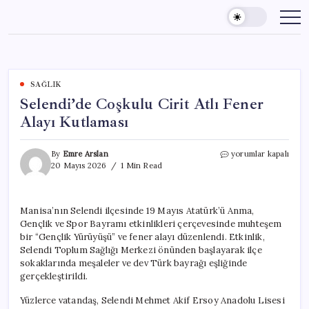
Skip
to
content
SAĞLIK
Selendi’de Coşkulu Cirit Atlı Fener
Alayı Kutlaması
Selendi’de
By
Emre Arslan
yorumlar kapalı
Coşkulu
20 Mayıs 2026
1 Min Read
Cirit
Atlı
Fener
Manisa’nın Selendi ilçesinde 19 Mayıs Atatürk’ü Anma,
Alayı
Gençlik ve Spor Bayramı etkinlikleri çerçevesinde muhteşem
Kutlaması
için
bir “Gençlik Yürüyüşü” ve fener alayı düzenlendi. Etkinlik,
Selendi Toplum Sağlığı Merkezi önünden başlayarak ilçe
sokaklarında meşaleler ve dev Türk bayrağı eşliğinde
gerçekleştirildi.
Yüzlerce vatandaş, Selendi Mehmet Akif Ersoy Anadolu Lisesi