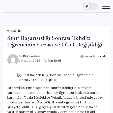
Skip
to
content
EĞITIM
Sınıf Başarısızlığı Sonrası Tehdit:
Öğrencinin Cezası ve Okul Değişikliği
Sınıf
By
Emre Arslan
yorumlar kapalı
Başarısızlığı
4 Haziran 2026
2 Min Read
Sonrası
Tehdit:
Öğrencinin
Cezası
ve
Okul
İstanbul’un Tuzla ilçesinde, sınıfta kaldığı için müdür
Değişikliği
yardımcısını tehdit eden bir lise öğrencisi hakkında mahkeme
için
karar aldı. Tuzla Mesleki ve Teknik Anadolu Lisesi’nde görevli
müdür yardımcısı Ö.A. (49), 11. sınıf öğrencisi H.D.’den
şikayetçi oldu. H.D., geçen yıl 8 dersten geçemediği halde,
yaptığı sorumluluk sınavlarında 7 dersinden başarılı oldu;