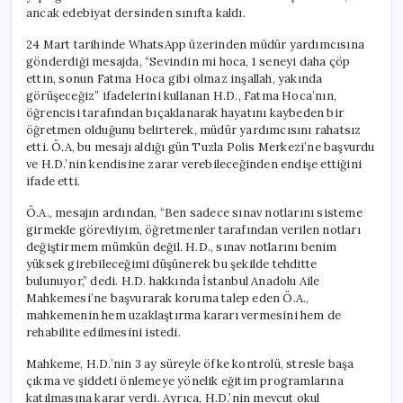
ancak edebiyat dersinden sınıfta kaldı.
24 Mart tarihinde WhatsApp üzerinden müdür yardımcısına
gönderdiği mesajda, “Sevindin mi hoca, 1 seneyi daha çöp
ettin, sonun Fatma Hoca gibi olmaz inşallah, yakında
görüşeceğiz” ifadelerini kullanan H.D., Fatma Hoca’nın,
öğrencisi tarafından bıçaklanarak hayatını kaybeden bir
öğretmen olduğunu belirterek, müdür yardımcısını rahatsız
etti. Ö.A, bu mesajı aldığı gün Tuzla Polis Merkezi’ne başvurdu
ve H.D.’nin kendisine zarar verebileceğinden endişe ettiğini
ifade etti.
Ö.A., mesajın ardından, “Ben sadece sınav notlarını sisteme
girmekle görevliyim, öğretmenler tarafından verilen notları
değiştirmem mümkün değil. H.D., sınav notlarını benim
yüksek girebileceğimi düşünerek bu şekilde tehditte
bulunuyor,” dedi. H.D. hakkında İstanbul Anadolu Aile
Mahkemesi’ne başvurarak koruma talep eden Ö.A.,
mahkemenin hem uzaklaştırma kararı vermesini hem de
rehabilite edilmesini istedi.
Mahkeme, H.D.’nin 3 ay süreyle öfke kontrolü, stresle başa
çıkma ve şiddeti önlemeye yönelik eğitim programlarına
katılmasına karar verdi. Ayrıca, H.D.’nin mevcut okul