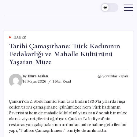
Skip
to
content
HABER
Tarihi Çamaşırhane: Türk Kadınının
Fedakarlığı ve Mahalle Kültürünü
Yaşatan Müze
Tarihi
By
Emre Arslan
yorumlar kapalı
Çamaşırhane:
14 Mayıs 2026
1 Min Read
Türk
Kadınının
Fedakarlığı
Çankırı’da 2. Abdülhamid Han tarafından 1800’lü yıllarda inşa
ve
edilen tarihi çamaşırhane, günümüzde hem Türk kadınının
Mahalle
Kültürünü
özverisini hem de mahalle kültürünü yansıtan önemli bir müze
Yaşatan
olarak ziyaretçilerini ağırlıyor. Çankırı Belediyesi’nin
Müze
restorasyon çalışmalarının ardından müze haline getirilen bu
için
yapı, “Tatlısu Çamaşırhanesi” ismiyle de anılmakta.