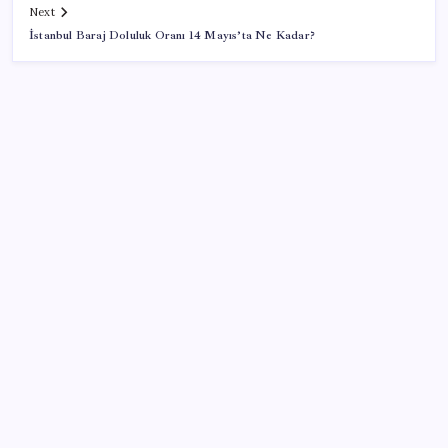
Next
İstanbul Baraj Doluluk Oranı 14 Mayıs’ta Ne Kadar?
SON YAZILAR
ABD’den Türk zeytinyağına vergi engeli:
İhracatçılardan acil çağrı
iOS 27 ile iPhone Kilit Ekranında Neler Değişiyor?
Kademeli – erken emeklilik kimleri kapsıyor?
Kademeli emeklilik Meclis’e geldi mi?
İYİ Parti’den, TBMM Başkanlığı’na ‘çerçeve yasa’