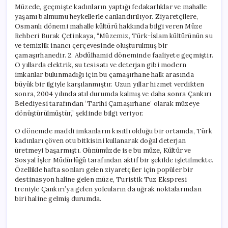
Müzede, geçmişte kadınların yaptığı fedakarlıklar ve mahalle
yaşamı balmumu heykellerle canlandırılıyor. Ziyaretçilere,
Osmanlı dönemi mahalle kültürü hakkında bilgi veren Müze
Rehberi Burak Çetinkaya, “Müzemiz, Türk-İslam kültürünün su
ve temizlik inancı çerçevesinde oluşturulmuş bir
çamaşırhanedir. 2. Abdülhamid döneminde faaliyete geçmiştir.
O yıllarda elektrik, su tesisatı ve deterjan gibi modern
imkanlar bulunmadığı için bu çamaşırhane halk arasında
büyük bir ilgiyle karşılanmıştır. Uzun yıllar hizmet verdikten
sonra, 2004 yılında atıl durumda kalmış ve daha sonra Çankırı
Belediyesi tarafından ‘Tarihi Çamaşırhane’ olarak müzeye
dönüştürülmüştür,” şeklinde bilgi veriyor.
O dönemde maddi imkanların kısıtlı olduğu bir ortamda, Türk
kadınları çöven otu bitkisini kullanarak doğal deterjan
üretmeyi başarmıştı. Günümüzde ise bu müze, Kültür ve
Sosyal İşler Müdürlüğü tarafından aktif bir şekilde işletilmekte.
Özellikle hafta sonları gelen ziyaretçiler için popüler bir
destinasyon haline gelen müze, Turistik Tuz Ekspresi
treniyle Çankırı’ya gelen yolcuların da uğrak noktalarından
biri haline gelmiş durumda.