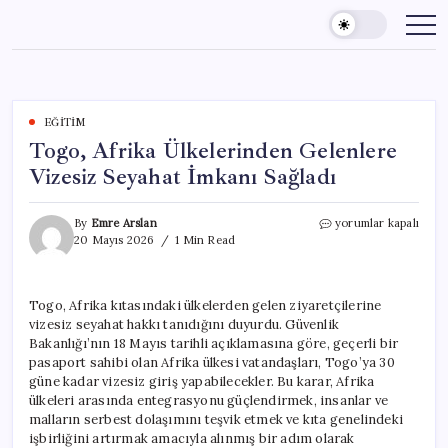
Skip
to
content
EĞITIM
Togo, Afrika Ülkelerinden Gelenlere
Vizesiz Seyahat İmkanı Sağladı
Togo,
By
Emre Arslan
yorumlar kapalı
Afrika
20 Mayıs 2026
1 Min Read
Ülkelerinden
Gelenlere
Vizesiz
Togo, Afrika kıtasındaki ülkelerden gelen ziyaretçilerine
Seyahat
vizesiz seyahat hakkı tanıdığını duyurdu. Güvenlik
İmkanı
Sağladı
Bakanlığı’nın 18 Mayıs tarihli açıklamasına göre, geçerli bir
için
pasaport sahibi olan Afrika ülkesi vatandaşları, Togo’ya 30
güne kadar vizesiz giriş yapabilecekler. Bu karar, Afrika
ülkeleri arasında entegrasyonu güçlendirmek, insanlar ve
malların serbest dolaşımını teşvik etmek ve kıta genelindeki
işbirliğini artırmak amacıyla alınmış bir adım olarak