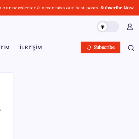
o our newsletter & never miss our best posts.
Subscribe Now!
TIM
İLETİŞİM
Subscribe
ı
SON YAZILAR
Bellek Pazarında Yeni Dönem: HP ve Asus
Çinli Tedarikçilere Geçiyor