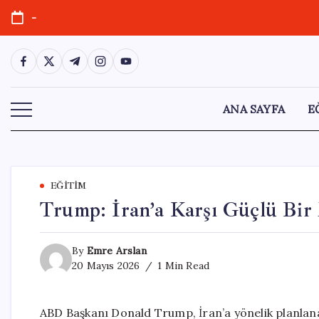
Skip
-
to
content
https://www.facebook.com/
https://twitter.com/
https://t.me/
https://www.instagram.com/
https://youtube.com/
ANA SAYFA
E
EĞITIM
Trump: İran’a Karşı Güçlü Bir
By
Emre Arslan
20 Mayıs 2026
1 Min Read
ABD Başkanı Donald Trump, İran’a yönelik planlana