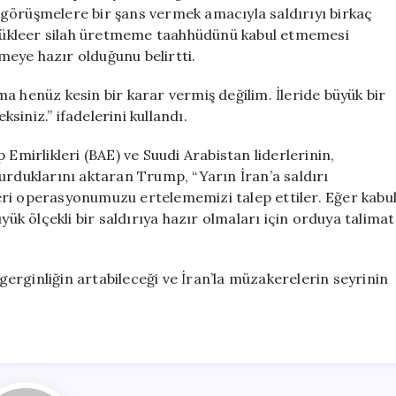
Müdahale
görüşmelere bir şans vermek amacıyla saldırıyı birkaç
Gerekebilir
n nükleer silah üretmeme taahhüdünü kabul etmemesi
için
eye hazır olduğunu belirtti.
a henüz kesin bir karar vermiş değilim. İleride büyük bir
iniz.” ifadelerini kullandı.
 Emirlikleri (BAE) ve Suudi Arabistan liderlerinin,
urduklarını aktaran Trump, “Yarın İran’a saldırı
eri operasyonumuzu ertelememizi talep ettiler. Eğer kabu
yük ölçekli bir saldırıya hazır olmaları için orduya talimat
 gerginliğin artabileceği ve İran’la müzakerelerin seyrinin