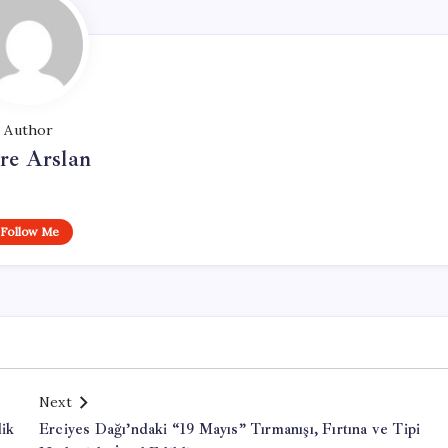
Author
re Arslan
Follow Me
Next
ik
Erciyes Dağı’ndaki “19 Mayıs” Tırmanışı, Fırtına ve Tipi