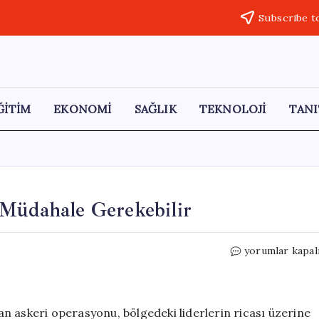
Subscribe t
ĞİTİM
EKONOMİ
SAĞLIK
TEKNOLOJİ
TANI
 Müdahale Gerekebilir
Trump:
yorumlar kapal
İran’a
Karşı
Güçlü
Bir
n askeri operasyonu, bölgedeki liderlerin ricası üzerine