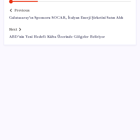
Previous
Galatasaray’ın Sponsoru SOCAR, İtalyan Enerji Şirketini Satın Aldı
Next
ABD’nin Yeni Hedefi: Küba Üzerinde Gölgeler Beliriyor
SON YAZILAR
Otel doluluk oranlarında beş yılın düşük Haziran ayı
Bu otomobil tek depo yakıtla 1980 kilometre gitti:
Rekoru sağlayan şey ilk akla gelen olmadı