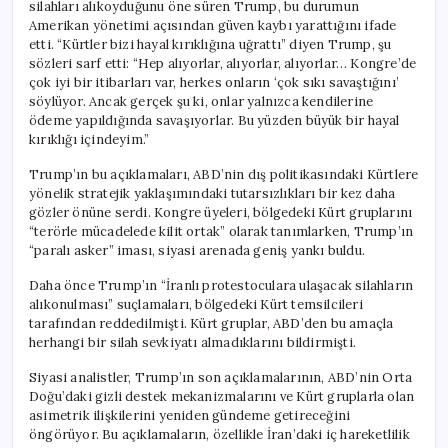
silahları alıkoyduğunu öne süren Trump, bu durumun
Amerikan yönetimi açısından güven kaybı yarattığını ifade
etti. “Kürtler bizi hayal kırıklığına uğrattı” diyen Trump, şu
sözleri sarf etti: “Hep alıyorlar, alıyorlar, alıyorlar… Kongre’de
çok iyi bir itibarları var, herkes onların ‘çok sıkı savaştığını’
söylüyor. Ancak gerçek şu ki, onlar yalnızca kendilerine
ödeme yapıldığında savaşıyorlar. Bu yüzden büyük bir hayal
kırıklığı içindeyim.”
Trump’ın bu açıklamaları, ABD’nin dış politikasındaki Kürtlere
yönelik stratejik yaklaşımındaki tutarsızlıkları bir kez daha
gözler önüne serdi. Kongre üyeleri, bölgedeki Kürt gruplarını
“terörle mücadelede kilit ortak” olarak tanımlarken, Trump’ın
“paralı asker” iması, siyasi arenada geniş yankı buldu.
Daha önce Trump’ın “İranlı protestoculara ulaşacak silahların
alıkonulması” suçlamaları, bölgedeki Kürt temsilcileri
tarafından reddedilmişti. Kürt gruplar, ABD’den bu amaçla
herhangi bir silah sevkiyatı almadıklarını bildirmişti.
Siyasi analistler, Trump’ın son açıklamalarının, ABD’nin Orta
Doğu’daki gizli destek mekanizmalarını ve Kürt gruplarla olan
asimetrik ilişkilerini yeniden gündeme getireceğini
öngörüyor. Bu açıklamaların, özellikle İran’daki iç hareketlilik