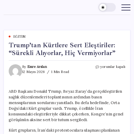
Skip
to
content
EĞITIM
Trump’tan Kürtlere Sert Eleştiriler:
“Sürekli Alıyorlar, Hiç Vermiyorlar”
Trump’tan
By
Emre Arslan
yorumlar kapalı
Kürtlere
12 Mayıs 2026
1 Min Read
Sert
Eleştiriler:
“Sürekli
ABD Başkanı Donald Trump, Beyaz Saray’da gerçekleştirilen
Alıyorlar,
sağlık düzenlemeleri toplantısının ardından basın
Hiç
Vermiyorlar”
mensuplarının sorularını yanıtladı. Bu defa hedefinde, Orta
için
Doğu’daki Kürt gruplar vardı. Trump, özellikle İran
konusundaki eleştirileriyle dikkat çekerken, Kongre’nin genel
görüşünün aksine sert bir tutum sergiledi.
Kürt grupların, İran’daki protestoculara ulaşması planlanan