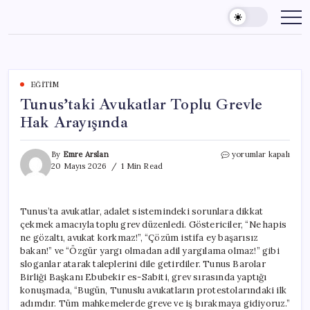
Skip
to
content
EĞITIM
Tunus’taki Avukatlar Toplu Grevle
Hak Arayışında
Tunus’taki
By
Emre Arslan
yorumlar kapalı
Avukatlar
20 Mayıs 2026
1 Min Read
Toplu
Grevle
Hak
Tunus’ta avukatlar, adalet sistemindeki sorunlara dikkat
Arayışında
çekmek amacıyla toplu grev düzenledi. Göstericiler, “Ne hapis
için
ne gözaltı, avukat korkmaz!”, “Çözüm istifa ey başarısız
bakan!” ve “Özgür yargı olmadan adil yargılama olmaz!” gibi
sloganlar atarak taleplerini dile getirdiler. Tunus Barolar
Birliği Başkanı Ebubekir es-Sabiti, grev sırasında yaptığı
konuşmada, “Bugün, Tunuslu avukatların protestolarındaki ilk
adımdır. Tüm mahkemelerde greve ve iş bırakmaya gidiyoruz.”