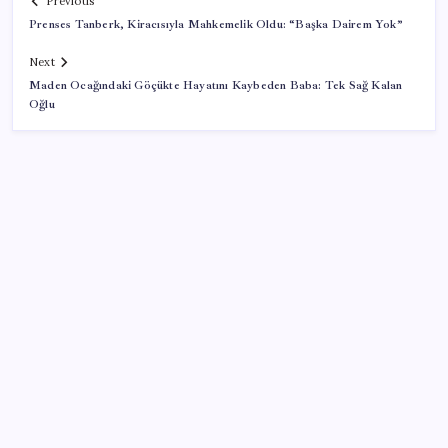
Previous
Prenses Tanberk, Kiracısıyla Mahkemelik Oldu: “Başka Dairem Yok”
Next
Maden Ocağındaki Göçükte Hayatını Kaybeden Baba: Tek Sağ Kalan
Oğlu
SON YAZILAR
Halkbank, ikincil halka arz süreci başlattı
ABD, İran bağlantılı kripto para borsasına yaptırım
uyguladı