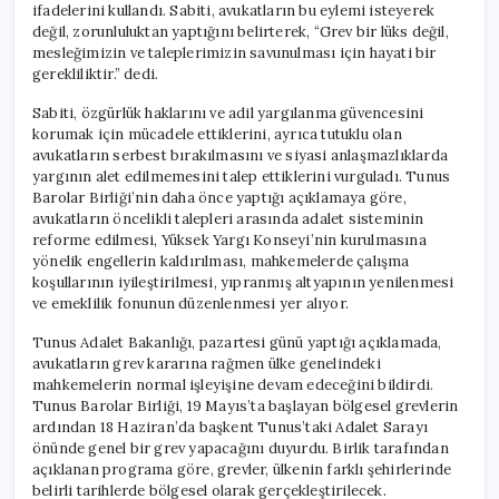
ifadelerini kullandı. Sabiti, avukatların bu eylemi isteyerek
değil, zorunluluktan yaptığını belirterek, “Grev bir lüks değil,
mesleğimizin ve taleplerimizin savunulması için hayati bir
gerekliliktir.” dedi.
Sabiti, özgürlük haklarını ve adil yargılanma güvencesini
korumak için mücadele ettiklerini, ayrıca tutuklu olan
avukatların serbest bırakılmasını ve siyasi anlaşmazlıklarda
yargının alet edilmemesini talep ettiklerini vurguladı. Tunus
Barolar Birliği’nin daha önce yaptığı açıklamaya göre,
avukatların öncelikli talepleri arasında adalet sisteminin
reforme edilmesi, Yüksek Yargı Konseyi’nin kurulmasına
yönelik engellerin kaldırılması, mahkemelerde çalışma
koşullarının iyileştirilmesi, yıpranmış altyapının yenilenmesi
ve emeklilik fonunun düzenlenmesi yer alıyor.
Tunus Adalet Bakanlığı, pazartesi günü yaptığı açıklamada,
avukatların grev kararına rağmen ülke genelindeki
mahkemelerin normal işleyişine devam edeceğini bildirdi.
Tunus Barolar Birliği, 19 Mayıs’ta başlayan bölgesel grevlerin
ardından 18 Haziran’da başkent Tunus’taki Adalet Sarayı
önünde genel bir grev yapacağını duyurdu. Birlik tarafından
açıklanan programa göre, grevler, ülkenin farklı şehirlerinde
belirli tarihlerde bölgesel olarak gerçekleştirilecek.