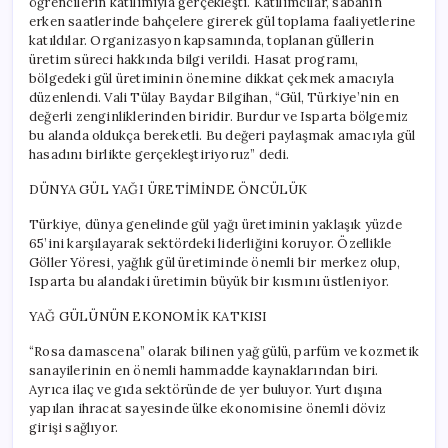
öğrencilerin katılımıyla gerçekleşti. Katılımcılar, sabahın
erken saatlerinde bahçelere girerek gül toplama faaliyetlerine
katıldılar. Organizasyon kapsamında, toplanan güllerin
üretim süreci hakkında bilgi verildi. Hasat programı,
bölgedeki gül üretiminin önemine dikkat çekmek amacıyla
düzenlendi. Vali Tülay Baydar Bilgihan, “Gül, Türkiye’nin en
değerli zenginliklerinden biridir. Burdur ve Isparta bölgemiz
bu alanda oldukça bereketli. Bu değeri paylaşmak amacıyla gül
hasadını birlikte gerçekleştiriyoruz” dedi.
DÜNYA GÜL YAĞI ÜRETİMİNDE ÖNCÜLÜK
Türkiye, dünya genelinde gül yağı üretiminin yaklaşık yüzde
65’ini karşılayarak sektördeki liderliğini koruyor. Özellikle
Göller Yöresi, yağlık gül üretiminde önemli bir merkez olup,
Isparta bu alandaki üretimin büyük bir kısmını üstleniyor.
YAĞ GÜLÜNÜN EKONOMİK KATKISI
“Rosa damascena” olarak bilinen yağ gülü, parfüm ve kozmetik
sanayilerinin en önemli hammadde kaynaklarından biri.
Ayrıca ilaç ve gıda sektöründe de yer buluyor. Yurt dışına
yapılan ihracat sayesinde ülke ekonomisine önemli döviz
girişi sağlıyor.