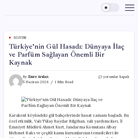
Skip
to
content
EĞITIM
Türkiye’nin Gül Hasadı: Dünyaya İlaç
ve Parfüm Sağlayan Önemli Bir
Kaynak
Türkiye’nin
By
Emre Arslan
yorumlar kapalı
Gül
5 Haziran 2026
1 Min Read
Hasadı:
Dünyaya
İlaç
ve
Parfüm
Sağlayan
Karakent köyündeki gül bahçelerinde hasat zamanı başladı. Bu
Önemli
özel etkinlik, Vali Tülay Baydar Bilgihan, vali yardımcıları, İl
Bir
Emniyet Müdürü Ahmet Kurt, Jandarma Komutanı Albay
Kaynak
Mehmet Balcı ve çeşitli kamu kurumlarının temsilcileri ile
için