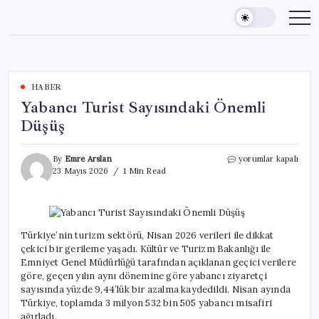
Skip
to
content
HABER
Yabancı Turist Sayısındaki Önemli
Düşüş
Yabancı
By
Emre Arslan
yorumlar kapalı
Turist
23 Mayıs 2026
1 Min Read
Sayısındaki
Önemli
Düşüş
için
Türkiye’nin turizm sektörü, Nisan 2026 verileri ile dikkat
çekici bir gerileme yaşadı. Kültür ve Turizm Bakanlığı ile
Emniyet Genel Müdürlüğü tarafından açıklanan geçici verilere
göre, geçen yılın aynı dönemine göre yabancı ziyaretçi
sayısında yüzde 9,44’lük bir azalma kaydedildi. Nisan ayında
Türkiye, toplamda 3 milyon 532 bin 505 yabancı misafiri
ağırladı.