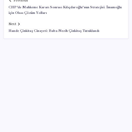
Previous
CHP’de Mahkeme Kararı Sonrası Kılıçdaroğlu’nun Stratejisi: İmamoğlu
için Olası Çözüm Yolları
Next
Hande Çinkitaş Cinayeti: Baba Nezih Çinkitaş Tutuklandı
SON YAZILAR
Bellek Pazarında Yeni Dönem: HP ve Asus Çinli
Tedarikçilere Geçiyor
Halkbank, ikincil halka arz süreci başlattı