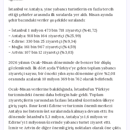
İstanbul ve Antalya, yine yabancı turistlerin en fazla tercih
ettiği şehirler arasında ilk sıralarda yer aldı. Nisan ayında
şehir bazındaki veriler şu şekilde sıralandı:
– İstanbul: 1 milyon 473 bin 718 ziyaretçi (%41,72)
– Antalya: 918 bin 164 ziyaretçi (%25,99)
– Edirne: 330 bin 25 ziyaretçi (%9,34)
– Muğla: 161 bin 967 ziyaretçi (%4,59)
– Artvin: 107 bin 12 ziyaretçi (%3,03)
2026 yılının Ocak-Nisan döneminde de benzer bir düşüş
gözlemlendi. İlk dört ayda Türkiye’ye gelen toplam yabancı
ziyaretçi sayısı, bir önceki yılın aynı dönemine göre %2,08
oranında azalarak 10 milyon 369 bin 762 olarak belirlendi.
Ocak-Nisan verilerine bakıldığında, İstanbul’un Türkiye
turizmindeki önemi daha belirgin hale geldi. Toplam
ziyaretçilerin yarısından fazlası İstanbul üzerinden ülkeye
giriş yaptı. Sınır kenti Edirne ve turizmin önemli merkezi
Antalya ise listenin üst sıralarında kalmaya devam etti. Bu
dönemde İstanbul’u 5,3 milyon, Antalya’yı 1,6 milyon ve
Edirne’yi 1 milyonun üzerinde yabancı turist ziyaret etti.
İzmir ve Artvin de diğer önemli giriş noktaları olarak öne çıktı.