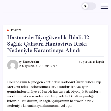
Skip
to
content
EĞITIM
Hastanede Biyogüvenlik İhlali: 12
Sağlık Çalışanı Hantavirüs Riski
Nedeniyle Karantinaya Alındı
Hastanede
By
Emre Arslan
yorumlar kapalı
Biyogüvenlik
12 Mayıs 2026
1 Min Read
İhlali:
12
Sağlık
Hollanda’nın Nijmegen kentindeki Radboud Üniversitesi Tıp
Çalışanı
Merkezi’nde (Radboudumc), MV Hondius kruvaziyer
Hantavirüs
Riski
gemisinden tahliye edilen bir hastaya ait biyolojik örneklerin
Nedeniyle
incelenmesi sırasında ciddi bir protokol ihlali yaşandığı
Karantinaya
bildirildi. Bu durum, 12 sağlık çalışanının hantavirüs riski
Alındı
nedeniyle karantinaya alınmasına yol açtı.
için