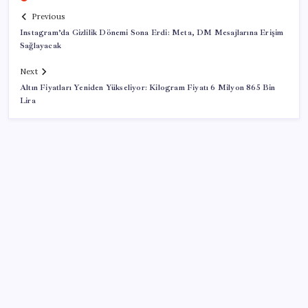
Previous
Instagram’da Gizlilik Dönemi Sona Erdi: Meta, DM Mesajlarına Erişim
Sağlayacak
Next
Altın Fiyatları Yeniden Yükseliyor: Kilogram Fiyatı 6 Milyon 865 Bin
Lira
SON YAZILAR
Bellek Pazarında Yeni Dönem: HP ve Asus Çinli
Tedarikçilere Geçiyor