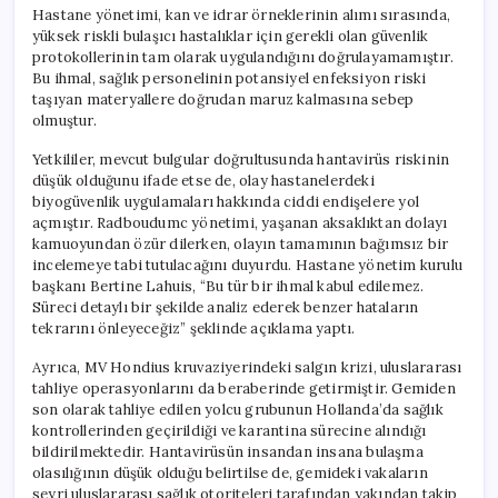
Hastane yönetimi, kan ve idrar örneklerinin alımı sırasında,
yüksek riskli bulaşıcı hastalıklar için gerekli olan güvenlik
protokollerinin tam olarak uygulandığını doğrulayamamıştır.
Bu ihmal, sağlık personelinin potansiyel enfeksiyon riski
taşıyan materyallere doğrudan maruz kalmasına sebep
olmuştur.
Yetkililer, mevcut bulgular doğrultusunda hantavirüs riskinin
düşük olduğunu ifade etse de, olay hastanelerdeki
biyogüvenlik uygulamaları hakkında ciddi endişelere yol
açmıştır. Radboudumc yönetimi, yaşanan aksaklıktan dolayı
kamuoyundan özür dilerken, olayın tamamının bağımsız bir
incelemeye tabi tutulacağını duyurdu. Hastane yönetim kurulu
başkanı Bertine Lahuis, “Bu tür bir ihmal kabul edilemez.
Süreci detaylı bir şekilde analiz ederek benzer hataların
tekrarını önleyeceğiz” şeklinde açıklama yaptı.
Ayrıca, MV Hondius kruvaziyerindeki salgın krizi, uluslararası
tahliye operasyonlarını da beraberinde getirmiştir. Gemiden
son olarak tahliye edilen yolcu grubunun Hollanda’da sağlık
kontrollerinden geçirildiği ve karantina sürecine alındığı
bildirilmektedir. Hantavirüsün insandan insana bulaşma
olasılığının düşük olduğu belirtilse de, gemideki vakaların
seyri uluslararası sağlık otoriteleri tarafından yakından takip