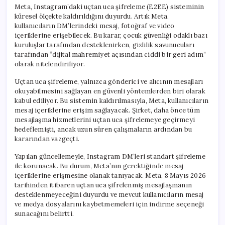
Meta, Instagram’daki uçtan uca şifreleme (E2EE) sisteminin
küresel ölçekte kaldırıldığını duyurdu. Artık Meta,
kullanıcıların DM’lerindeki mesaj, fotoğraf ve video
içeriklerine erişebilecek. Bu karar, çocuk güvenliği odaklı bazı
kuruluşlar tarafından desteklenirken, gizlilik savunucuları
tarafından “dijital mahremiyet açısından ciddi bir geri adım”
olarak nitelendiriliyor.
Uçtan uca şifreleme, yalnızca gönderici ve alıcının mesajları
okuyabilmesini sağlayan en güvenli yöntemlerden biri olarak
kabul ediliyor. Bu sistemin kaldırılmasıyla, Meta, kullanıcıların
mesaj içeriklerine erişim sağlayacak. Şirket, daha önce tüm
mesajlaşma hizmetlerini uçtan uca şifrelemeye geçirmeyi
hedeflemişti, ancak uzun süren çalışmaların ardından bu
kararından vazgeçti.
Yapılan güncellemeyle, Instagram DM’leri standart şifreleme
ile korunacak. Bu durum, Meta’nın gerektiğinde mesaj
içeriklerine erişmesine olanak tanıyacak. Meta, 8 Mayıs 2026
tarihinden itibaren uçtan uca şifrelenmiş mesajlaşmanın
desteklenmeyeceğini duyurdu ve mevcut kullanıcıların mesaj
ve medya dosyalarını kaybetmemeleri için indirme seçeneği
sunacağını belirtti.