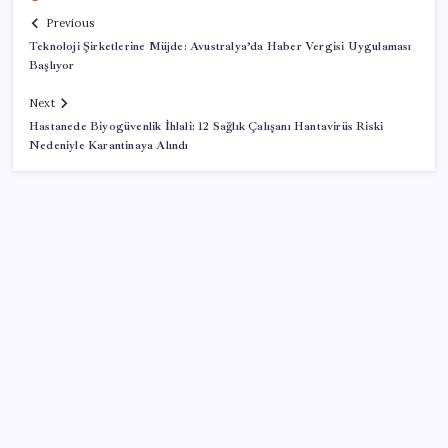
Previous
Teknoloji Şirketlerine Müjde: Avustralya’da Haber Vergisi Uygulaması
Başlıyor
Next
Hastanede Biyogüvenlik İhlali: 12 Sağlık Çalışanı Hantavirüs Riski
Nedeniyle Karantinaya Alındı
SON YAZILAR
ASELSAN, Avrupa’nın En Büyük Hava Savunma Tesisi
Oğulbey’i Geliştiriyor