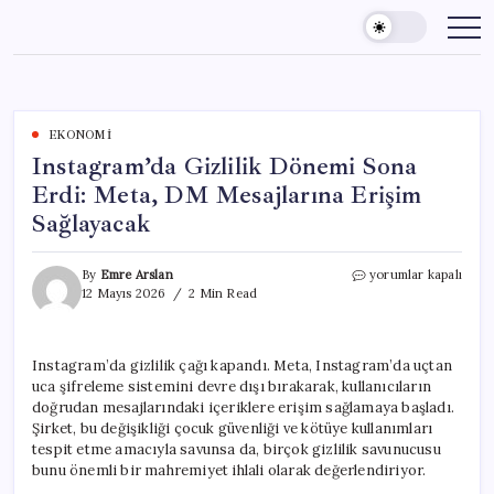
Skip
to
content
EKONOMI
Instagram’da Gizlilik Dönemi Sona
Erdi: Meta, DM Mesajlarına Erişim
Sağlayacak
Instagram’da
By
Emre Arslan
yorumlar kapalı
Gizlilik
12 Mayıs 2026
2 Min Read
Dönemi
Sona
Erdi:
Instagram’da gizlilik çağı kapandı. Meta, Instagram’da uçtan
Meta,
uca şifreleme sistemini devre dışı bırakarak, kullanıcıların
DM
Mesajlarına
doğrudan mesajlarındaki içeriklere erişim sağlamaya başladı.
Erişim
Şirket, bu değişikliği çocuk güvenliği ve kötüye kullanımları
Sağlayacak
tespit etme amacıyla savunsa da, birçok gizlilik savunucusu
için
bunu önemli bir mahremiyet ihlali olarak değerlendiriyor.