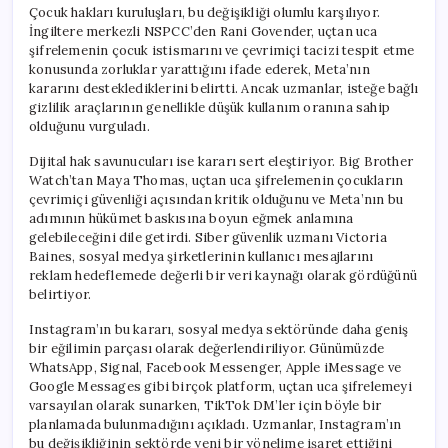
Çocuk hakları kuruluşları, bu değişikliği olumlu karşılıyor.
İngiltere merkezli NSPCC’den Rani Govender, uçtan uca
şifrelemenin çocuk istismarını ve çevrimiçi tacizi tespit etme
konusunda zorluklar yarattığını ifade ederek, Meta’nın
kararını desteklediklerini belirtti. Ancak uzmanlar, isteğe bağlı
gizlilik araçlarının genellikle düşük kullanım oranına sahip
olduğunu vurguladı.
Dijital hak savunucuları ise kararı sert eleştiriyor. Big Brother
Watch’tan Maya Thomas, uçtan uca şifrelemenin çocukların
çevrimiçi güvenliği açısından kritik olduğunu ve Meta’nın bu
adımının hükümet baskısına boyun eğmek anlamına
gelebileceğini dile getirdi. Siber güvenlik uzmanı Victoria
Baines, sosyal medya şirketlerinin kullanıcı mesajlarını
reklam hedeflemede değerli bir veri kaynağı olarak gördüğünü
belirtiyor.
Instagram’ın bu kararı, sosyal medya sektöründe daha geniş
bir eğilimin parçası olarak değerlendiriliyor. Günümüzde
WhatsApp, Signal, Facebook Messenger, Apple iMessage ve
Google Messages gibi birçok platform, uçtan uca şifrelemeyi
varsayılan olarak sunarken, TikTok DM’ler için böyle bir
planlamada bulunmadığını açıkladı. Uzmanlar, Instagram’ın
bu değişikliğinin sektörde yeni bir yönelime işaret ettiğini