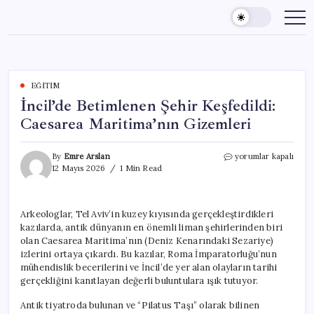
Skip
to
content
EĞITIM
İncil’de Betimlenen Şehir Keşfedildi:
Caesarea Maritima’nın Gizemleri
İncil’de
By
Emre Arslan
yorumlar kapalı
Betimlenen
12 Mayıs 2026
1 Min Read
Şehir
Keşfedildi:
Caesarea
Arkeologlar, Tel Aviv’in kuzey kıyısında gerçekleştirdikleri
Maritima’nın
kazılarda, antik dünyanın en önemli liman şehirlerinden biri
Gizemleri
için
olan Caesarea Maritima’nın (Deniz Kenarındaki Sezariye)
izlerini ortaya çıkardı. Bu kazılar, Roma İmparatorluğu’nun
mühendislik becerilerini ve İncil’de yer alan olayların tarihi
gerçekliğini kanıtlayan değerli buluntulara ışık tutuyor.
Antik tiyatroda bulunan ve “Pilatus Taşı” olarak bilinen