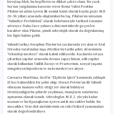
kireçtaşı blok, bu keşiflerin en dikkat çekici olanı. Bu yazıt,
İsa’nın yargılanma kararını veren Roma Valisi Pontius
Pilatus’un adını içeren ilk somut kanıt olarak kayda geçti. M.S.
26-36 yılları arasında oluşturulan bu taş, Pilatus’un unvanını
“Yahudiye Prefektüsü” olarak belirtmesiyle tarihsel önemini
artırıyor. Daha önce yalnızca dini metinlerde geçen bir
karakter olan Pilatus, şimdi arkeolojik olarak da doğrulanmış
bir figür haline geldi.
Yahudi tarihçi Josephus Flavius’un yazılarında yer alan ve Kral
Hirodes tarafından inşa ettirilen bu tarihi şehir, döneminin
“teknoloji merkezi” olarak kabul ediliyordu. Kazılarda ortaya
çıkarılan yapılar arasında devasa yapay liman, adli yapılar
olarak kullanılan Valilik Sarayı ve Praetorium, sosyal yaşamı
simgeleyen hipodrom ve su kemerleri yer alıyor.
Caesarea Maritima, İncil’in “Elçilerin İşleri” kısmında yaklaşık
15 kez bahsedilen bir şehir olup, Havari Petrus’un ilk Yahudi
olmayan inananı vaftiz ettiği yer olarak biliniyor.
Hristiyanlığın bu şehirde yayılması, inançların sınırlarını
aşmasına olanak tanıdı. Arkeologlar, M.S. 2. yüzyıla kadar
uzanan ve İncil pasajlarını içeren antik mozaikler buldu. Bu
mozaikler, Yeni Ahit metinlerinin en eski fiziksel yansımaları
olarak değerlendiriliyor.