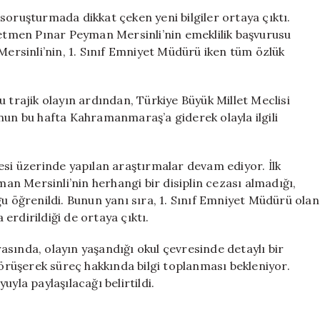
Şok
soruşturmada dikkat çeken yeni bilgiler ortaya çıktı.
Edici
retmen Pınar Peyman Mersinli’nin emeklilik başvurusu
Detaylar
Mersinli’nin, 1. Sınıf Emniyet Müdürü iken tüm özlük
için
 trajik olayın ardından, Türkiye Büyük Millet Meclisi
n bu hafta Kahramanmaraş’a giderek olayla ilgili
esi üzerinde yapılan araştırmalar devam ediyor. İlk
n Mersinli’nin herhangi bir disiplin cezası almadığı,
ğu öğrenildi. Bunun yanı sıra, 1. Sınıf Emniyet Müdürü olan
erdirildiği de ortaya çıktı.
nda, olayın yaşandığı okul çevresinde detaylı bir
görüşerek süreç hakkında bilgi toplanması bekleniyor.
la paylaşılacağı belirtildi.