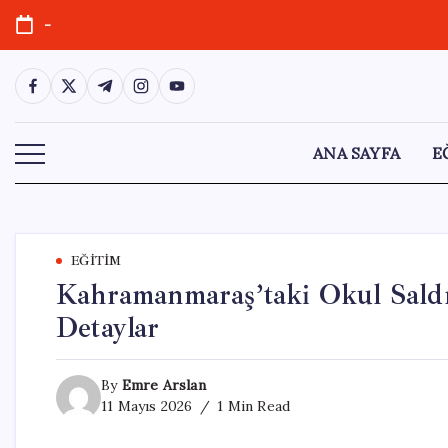
Skip
-
to
content
https://www.facebook.com/
https://twitter.com/
https://t.me/
https://www.instagram.com/
https://youtube.com/
ANA SAYFA
E
EĞITIM
Kahramanmaraş’taki Okul Saldı
Detaylar
By
Emre Arslan
11 Mayıs 2026
1 Min Read