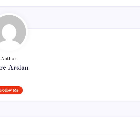
Author
re Arslan
Follow Me