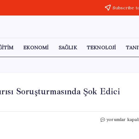
Subscribe t
ĞİTİM
EKONOMİ
SAĞLIK
TEKNOLOJİ
TANI
rısı Soruşturmasında Şok Edici
Kahramanmaraş
yorumlar kapal
Okul
Saldırısı
Soruşturmasın