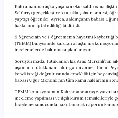
Kahramanmaraş’ta yaşanan okul saldırısına ilişkin 
Saldırıyı gerçekleştiren tutuklu şahsın annesi, öğ
yaptığı öğrenildi. Ayrıca, saldırganın babası Uğur 
haklarının iptal edildiği bildirildi.
9 öğrencinin ve 1 öğretmenin hayatını kaybettiği bu
(TBMM) bünyesinde kurulan araştırma komisyonunu
incelemelerde bulunması planlanıyor.
Soruşturmada, tutuklanan İsa Aras Mersinli’nin ail
aşamada tutuklanan saldırganın annesi Pınar Peyma
kendi isteği doğrultusunda emeklilik için başvurdu
babası Uğur Mersinli’nin tüm kamu haklarının sona 
TBMM komisyonunun Kahramanmaraş ziyareti sırası
inceleme yapılması ve ilgili kurum temsilcileriyle 
İnceleme sonucunda hazırlanacak raporun kamuoyuy