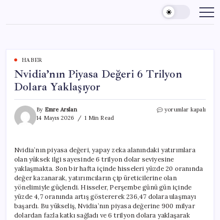
Skip
to
content
HABER
Nvidia’nın Piyasa Değeri 6 Trilyon
Dolara Yaklaşıyor
Nvidia’nın
By
Emre Arslan
yorumlar kapalı
Piyasa
14 Mayıs 2026
1 Min Read
Değeri
6
Trilyon
Nvidia’nın piyasa değeri, yapay zeka alanındaki yatırımlara
Dolara
olan yüksek ilgi sayesinde 6 trilyon dolar seviyesine
Yaklaşıyor
için
yaklaşmakta. Son bir hafta içinde hisseleri yüzde 20 oranında
değer kazanarak, yatırımcıların çip üreticilerine olan
yönelimiyle güçlendi. Hisseler, Perşembe günü gün içinde
yüzde 4,7 oranında artış göstererek 236,47 dolara ulaşmayı
başardı. Bu yükseliş, Nvidia’nın piyasa değerine 900 milyar
dolardan fazla katkı sağladı ve 6 trilyon dolara yaklaşarak