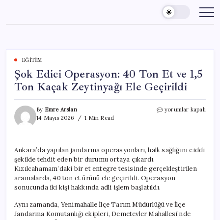
Skip
to
content
EĞITIM
Şok Edici Operasyon: 40 Ton Et ve 1,5
Ton Kaçak Zeytinyağı Ele Geçirildi
Şok
By
Emre Arslan
yorumlar kapalı
Edici
14 Mayıs 2026
1 Min Read
Operasyon:
40
Ton
Ankara’da yapılan jandarma operasyonları, halk sağlığını ciddi
Et
şekilde tehdit eden bir durumu ortaya çıkardı.
ve
1,5
Kızılcahamam’daki bir et entegre tesisinde gerçekleştirilen
Ton
aramalarda, 40 ton et ürünü ele geçirildi. Operasyon
Kaçak
sonucunda iki kişi hakkında adli işlem başlatıldı.
Zeytinyağı
Ele
Aynı zamanda, Yenimahalle İlçe Tarım Müdürlüğü ve İlçe
Geçirildi
Jandarma Komutanlığı ekipleri, Demetevler Mahallesi’nde
için